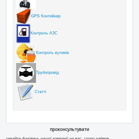
GPS Контейнер
Контроль АЗС
Контроль вуликів
Трубопровід
Статті
проконсультувати
чекайте фахівець нашої компанії на вас, скоро набере