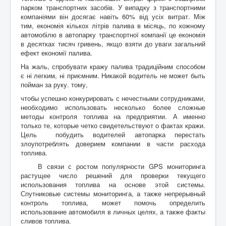
парком транспортних засобів. У випадку з транспортними
компаніями він досягає навіть 60% від усіх витрат. Між
тим, економія кількох літрів палива в місяць, по кожному
автомобілю в автопарку транспортної компанії це економія
в десятках тисяч гривень, якщо взяти до уваги загальний
ефект економії палива.
На жаль, спробувати кражу палива традиційним способом
є ні легким, ні приємним. Никакой водитель не может быть
пойман за руку. тому,
чтобы успешно конкурировать с нечестными сотрудниками,
необходимо использовать несколько более сложные
методы контроля топлива на предприятии. А именно
только те, которые четко свидетельствуют о фактах кражи.
Цель побудить водителей автопарка перестать
злоупотреблять доверием компании в части расхода
топлива.
В связи с ростом популярности GPS мониторинга
растущее число решений для проверки текущего
использования топлива на основе этой системы.
Спутниковые системы мониторинга, а также непрерывный
контроль топлива, может помочь определить
использование автомобиля в личных целях, а также факты
сливов топлива.