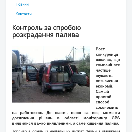
Новини
Контакти
Контроль за спробою
розкрадання палива
Рост
конкуренції
означає, що
компанії все
частіше
шукають
визначення
економії.
Самый
простой
способ
сэкономить
на работниках. До щастя, перш за все, моменти
досягнення рішень в області моніторингу GPS
виявилися важко виявленими, а саме хищення палива.
Топливо є одним із найбільших витрат фірми з обширним