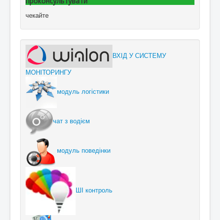
проконсультувати
чекайте
ВХІД У СИСТЕМУ
МОНІТОРИНГУ
модуль логістики
чат з водієм
модуль поведінки
ШІ контроль