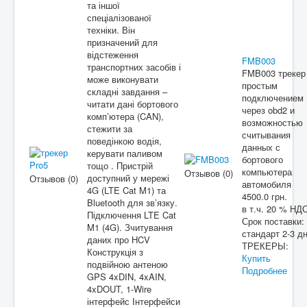
та іншої
спеціалізованої
техніки. Він
призначений для
відстеження
FMB003
транспортних засобів і
FMB003 трекер
може виконувати
простым
складні завдання –
подключением
читати дані бортового
через obd2 и
комп’ютера (CAN),
возможностью
стежити за
считывания
поведінкою водія,
данных с
керувати паливом
бортового
тощо . Пристрій
компьютера
Отзывов (0)
доступний у мережі
Отзывов (0)
автомобиля
4G (LTE Cat M1) та
4500.0 грн.
Bluetooth для зв’язку.
в т.ч. 20 % НД
Підключення LTE Cat
Срок поставки:
M1 (4G). Зчитування
стандарт 2-3 д
даних про HCV
ТРЕКЕРЫ:
Конструкція з
Купить
подвійною антеною
Подробнее
GPS 4xDIN, 4xAIN,
4xDOUT, 1-Wire
інтерфейс Інтерфейси