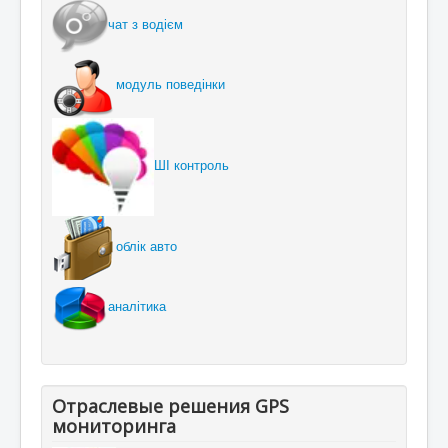
чат з водієм
модуль поведінки
ШІ контроль
облік авто
аналітика
Отраслевые решения GPS
мониторинга