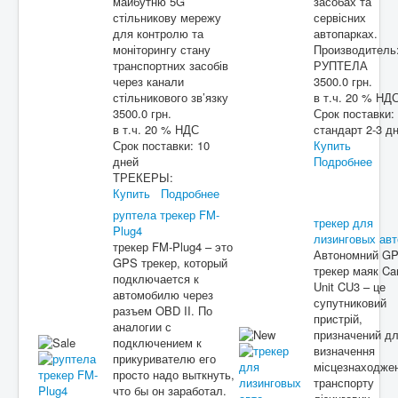
майбутню 5G
засобах та
стільникову мережу
сервісних
для контролю та
автопарках.
моніторингу стану
Производитель
транспортних засобів
РУПТЕЛА
через канали
3500.0 грн.
стільникового зв’язку
в т.ч. 20 % НД
3500.0 грн.
Срок поставки:
в т.ч. 20 % НДС
стандарт 2-3 д
Срок поставки:
10
Купить
дней
Подробнее
ТРЕКЕРЫ:
Купить
Подробнее
руптела трекер FM-
трекер для
Plug4
лизинговых авт
трекер FM-Plug4 – это
Автономний G
GPS трекер, который
трекер маяк Ca
подключается к
Unit CU3 – це
автомобилю через
супутниковий
разъем OBD II. По
пристрій,
аналогии с
призначений д
подключением к
визначення
прикуривателю его
місцезнаходже
просто надо выткнуть,
транспорту
что бы он заработал.