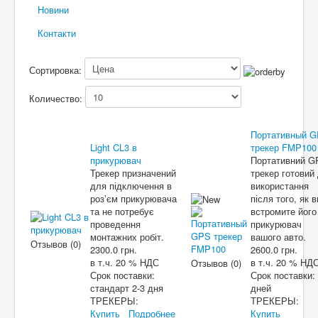
Новини
Контакти
Сортировка:
Количество:
Портативный 
Light CL3 в
трекер FMP100
прикурювач
Портативний G
Трекер призначений
трекер готовий
для підключення в
використання
розʼєм прикурювача
після того, як в
та не потребує
встромите його
проведення
прикурювач
монтажних робіт.
вашого авто.
Отзывов (0)
2300.0 грн.
2600.0 грн.
в т.ч. 20 % НДС
в т.ч. 20 % НД
Отзывов (0)
Срок поставки:
Срок поставки:
стандарт 2-3 дня
дней
ТРЕКЕРЫ:
ТРЕКЕРЫ:
Купить
Подробнее
Купить