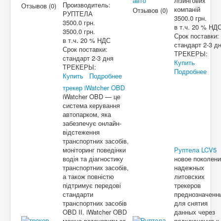
лізингових
Производитель:
Отзывов (0)
компаній
Отзывов (0)
РУПТЕЛА
3500.0 грн.
3500.0 грн.
в т.ч. 20 % НД
3500.0 грн.
Срок поставки:
в т.ч. 20 % НДС
стандарт 2-3 д
Срок поставки:
ТРЕКЕРЫ:
стандарт 2-3 дня
Купить
ТРЕКЕРЫ:
Подробнее
Купить
Подробнее
трекер iWatcher OBD
iWatcher OBD — це
система керування
автопарком, яка
забезпечує онлайн-
відстеження
транспортних засобів,
моніторинг поведінки
Руптела LCV5
водія та діагностику
новое поколен
транспортних засобів,
надежных
а також повністю
литовских
підтримує передові
трекеров
стандарти
преднозначенн
транспортних засобів
для снятия
OBD II. iWatcher OBD
данных через
можна встановити за
подключение к