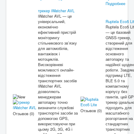
Подробнее
трекер iWatcher AVL
iWatcher AVL — це
універсальний,
Ruptela Eco5 Li
економічно
Ruptela Eco5 Li
ефективний пристрій
— це базовий
моніторингу
GNSS-трекер,
стільникового зв’язку
створений для
для автомобілів,
відстеження
вантажівок і
основного
мотоциклів.
автопарку та
Високорівневі
надійної щоден
можливості онлайн-
роботи. Завдяк
відстеження
підтримці LTE,
транспортних засобів
BLE 5.0 та
iWatcher AVL
компактному
дозволяють
корпусу без
менеджерам
гвинтів, цей GP
автопарку точно
трекер ідеальн
визначити службові
підходить для
Отзывов (0)
транспортні засоби за
масштабного
Отзывов (0)
допомогою GPS,
розгортання на
використовуючи при
стандартних
цьому 2G, 3G, 4G і
транспортних