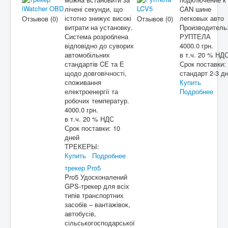
лічені секунди, що
CAN шине
істотно знижує високі
легковых авто
Отзывов (0)
Отзывов (0)
витрати на установку.
Производитель
Система розроблена
РУПТЕЛА
відповідно до суворих
4000.0 грн.
автомобільних
в т.ч. 20 % НД
стандартів CE та E
Срок поставки:
щодо довговічності,
стандарт 2-3 д
споживання
Купить
електроенергії та
Подробнее
робочих температур.
4000.0 грн.
в т.ч. 20 % НДС
Срок поставки:
10
дней
ТРЕКЕРЫ:
Купить
Подробнее
трекер Pro5
Pro5 Удосконалений
GPS-трекер для всіх
типів транспортних
засобів – вантажівок,
автобусів,
сільськогосподарської