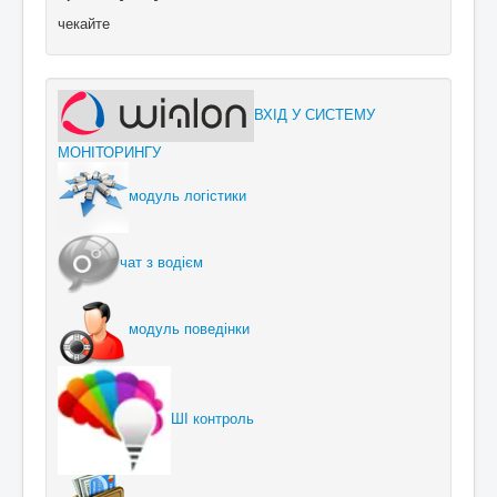
чекайте
ВХІД У СИСТЕМУ
МОНІТОРИНГУ
модуль логістики
чат з водієм
модуль поведінки
ШІ контроль