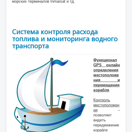
морских терминалов Inmarsat
и тд.
Система контроля расхода
топлива и мониторинга водного
транспорта
Функционал
GPS онлайн
определения
местоположе
ния и
перемещения
корабля
Контроль
местоположен
ия
–
позволяет
видеть
передвижение
корабля