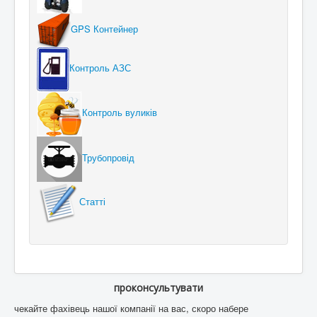
GPS Контейнер
Контроль АЗС
Контроль вуликів
Трубопровід
Статті
проконсультувати
чекайте фахівець нашої компанії на вас, скоро набере