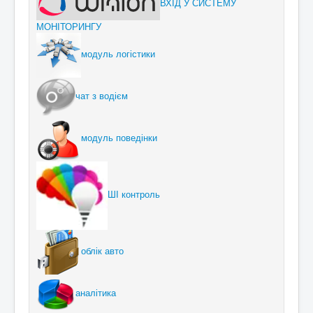
ВХІД У СИСТЕМУ
МОНІТОРИНГУ
модуль логістики
чат з водієм
модуль поведінки
ШІ контроль
облік авто
аналітика