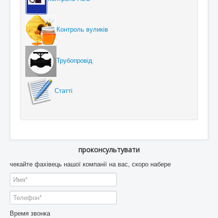
Контроль вуликів
Трубопровід
Статті
проконсультувати
чекайте фахівець нашої компанії на вас, скоро набере
Время звонка