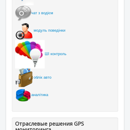
чат з водієм
модуль поведінки
ШІ контроль
облік авто
аналітика
Отраслевые решения GPS
мониторинга