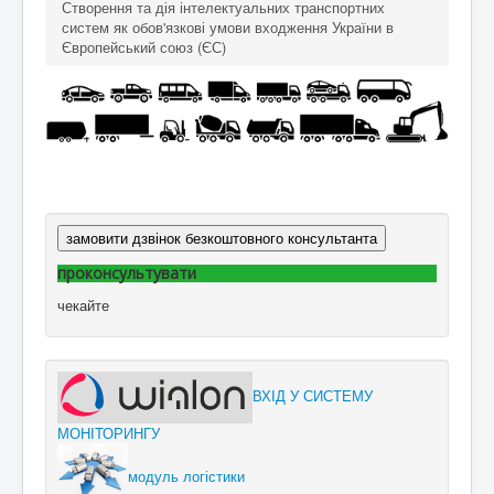
Створення та дія інтелектуальних транспортних
систем як обов'язкові умови входження України в
Європейський союз (ЄС)
замовити дзвінок безкоштовного консультанта
проконсультувати
чекайте
ВХІД У СИСТЕМУ
МОНІТОРИНГУ
модуль логістики