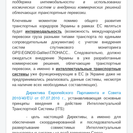
поддержка интемодальности в использовании
космических систем и внедрении коммерческих решений
облегчающих транспортные перевозки.
Ключевым моментом помимо общего развития
транспортных коридоров Украины в рамках ЕС являться
будет
интермодальность
(возможность международной
перевозки груза разными типами транспорта по едиными
сопроводительным документам) с учетом внедрения
систем спутникового мониторинга
GPS\EGNOS\Galileo\ГЛОНАСС.. Следовательно, должно
ожидаться внедрение Украины в уже разработанные
коммерческие решения, облегчающие транспортные
перевозки, а именно в
интеллектуальные транспортные
системы
уже функционирующие в ЕС (в Украине даже не
предпринимались реализовать данные системы, несмотря
на наличие всех необходимых составляющих).
Директива Европейского Парламента и Совета
2010/40/EU от 07.07.2010 г.,
устанавливающая основные
принципы введения в действие Интеллектуальной
Транспортной Системы (ITS):
- цель настоящей Директивы, а именно для
обеспечения скоординированной и последовательной
развертывание совместимых Интеллектуальные
транспортные системы на всей территории Союза