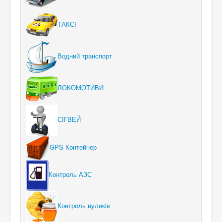
ТАКСІ
Водний транспорт
ЛОКОМОТИВИ
СІГВЕЙ
GPS Контейнер
Контроль АЗС
Контроль вуликів