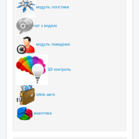
модуль логістики
чат з водієм
модуль поведінки
ШІ контроль
облік авто
аналітика