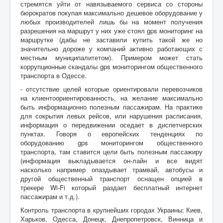
стремятся уйти от навязываемого сервиса со стороны
бюрократов покупая максимально дешевое оборудование у
любых производителей лишь бы на момент получения
разрешения на маршрут у них уже стоял gps мониторинг на
маршрутке (дабы не заставили купить такой же но
значительно дороже у компаний активно работающих с
местным муниципалитетом). Примером может стать
коррупционные скандалы gps мониторингом общественного
транспорта в Одессе.
- отсутствие целей которые ориентировали перевозчиков
на клиентоориентированность, на желание максимально
быть информационно полезным пассажирам. На практике
для сокрытия левых рейсов, или нарушения расписания,
информация о передвижении оседает в диспетчерских
пунктах. Говоря о европейских тенденциях по
оборудованию gps мониторингом общественного
транспорта, там ставится цели быть полезным пассажиру
(информация выкладывается он-лайн и все видят
насколько например опаздывает трамвай, автобусы и
другой общественный транспорт оснащен опцией в
трекере Wi-Fi который раздает бесплатный интернет
пассажирам и т.д.).
Контроль транспорта в крупнейших городах Украины: Киев,
Харьков, Одесса, Донецк, Днепропетровск, Винница и