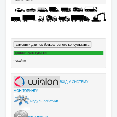
замовити дзвінок безкоштовного консультанта
проконсультувати
чекайте
ВХІД У СИСТЕМУ
МОНІТОРИНГУ
модуль логістики
чат з водієм