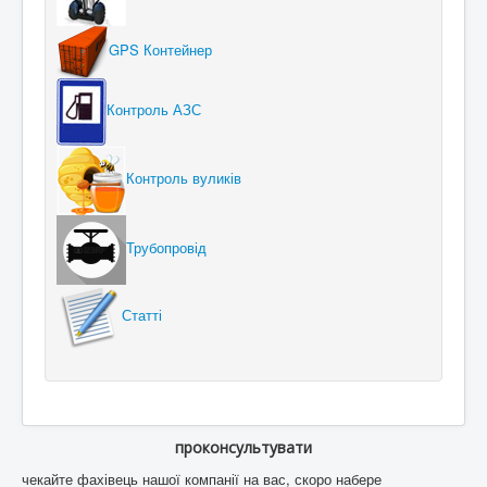
GPS Контейнер
Контроль АЗС
Контроль вуликів
Трубопровід
Статті
проконсультувати
чекайте фахівець нашої компанії на вас, скоро набере