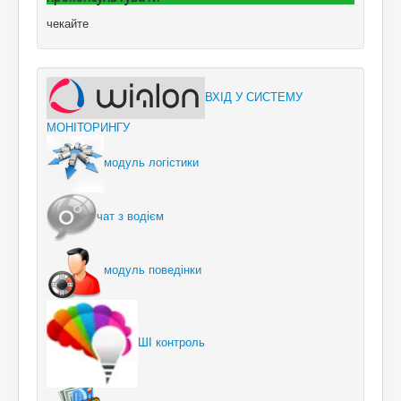
чекайте
ВХІД У СИСТЕМУ
МОНІТОРИНГУ
модуль логістики
чат з водієм
модуль поведінки
ШІ контроль