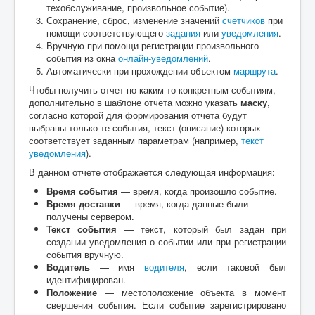
техобслуживание, произвольное событие).
Сохранение, сброс, изменение значений
счетчиков
при
помощи соответствующего
задания
или
уведомления
.
Вручную при помощи регистрации произвольного
события из окна
онлайн-уведомлений
.
Автоматически при прохождении объектом
маршрута
.
Чтобы получить отчет по каким-то конкретным событиям,
дополнительно в шаблоне отчета можно указать
маску
,
согласно которой для формирования отчета будут
выбраны только те события, текст (описание) которых
соответствует заданным параметрам (например,
текст
уведомления
).
В данном отчете отображается следующая информация:
Время события
— время, когда произошло событие.
Время доставки
— время, когда данные были
получены сервером.
Текст события
— текст, который был задан при
создании уведомления о событии или при регистрации
события вручную.
Водитель
— имя
водителя
, если таковой был
идентифицирован.
Положение
— местоположение объекта в момент
свершения события. Если событие зарегистрировано