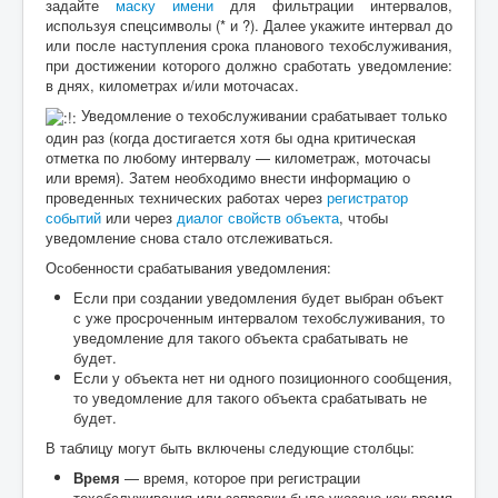
задайте
маску имени
для фильтрации интервалов,
используя спецсимволы (* и ?). Далее укажите интервал до
или после наступления срока планового техобслуживания,
при достижении которого должно сработать уведомление:
в днях, километрах и/или моточасах.
Уведомление о техобслуживании срабатывает только
один раз (когда достигается хотя бы одна критическая
отметка по любому интервалу — километраж, моточасы
или время). Затем необходимо внести информацию о
проведенных технических работах через
регистратор
событий
или через
диалог свойств объекта
, чтобы
уведомление снова стало отслеживаться.
Особенности срабатывания уведомления:
Если при создании уведомления будет выбран объект
с уже просроченным интервалом техобслуживания, то
уведомление для такого объекта срабатывать не
будет.
Если у объекта нет ни одного позиционного сообщения,
то уведомление для такого объекта срабатывать не
будет.
В таблицу могут быть включены следующие столбцы:
Время
— время, которое при регистрации
техобслуживания или заправки было указано как время