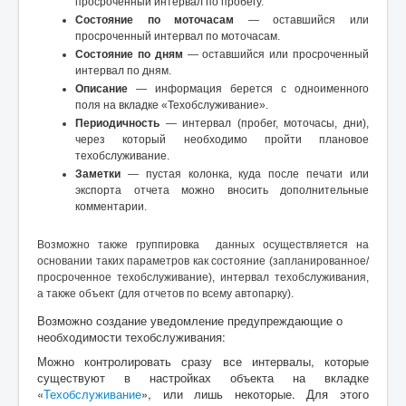
просроченный интервал по пробегу.
Состояние по моточасам
— оставшийся или
просроченный интервал по моточасам.
Состояние по дням
— оставшийся или просроченный
интервал по дням.
Описание
— информация берется с одноименного
поля на вкладке «Техобслуживание».
Периодичность
— интервал (пробег, моточасы, дни),
через который необходимо пройти плановое
техобслуживание.
Заметки
— пустая колонка, куда после печати или
экспорта отчета можно вносить дополнительные
комментарии.
Возможно также группировка данных осуществляется на
основании таких параметров как состояние (запланированное/
просроченное техобслуживание), интервал техобслуживания,
а также объект (для отчетов по всему автопарку).
Возможно создание уведомление предупреждающие о
необходимости техобслуживания:
Можно контролировать сразу все интервалы, которые
существуют в настройках объекта на вкладке
«
Техобслуживание
», или лишь некоторые. Для этого