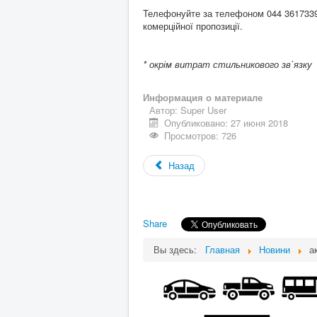
Телефонуйте за телефоном 044 3617339
комерційної пропозиції.
* окрім витрат стильникового зв`язку
Информация о материале
Автор:
Super User
Опубликовано: 27 июня 2018
Просмотров: 726
Назад
Share
Вы здесь:
Главная
Новини
а