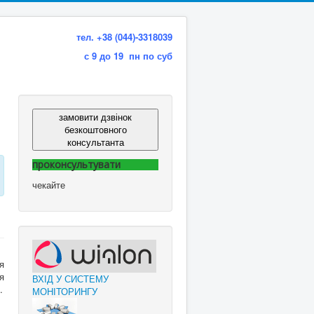
тел. +38 (044)-3318039
с 9 до 19 пн по суб
замовити дзвінок
безкоштовного
консультанта
проконсультувати
чекайте
я
я
ВХІД У СИСТЕМУ
.
МОНІТОРИНГУ