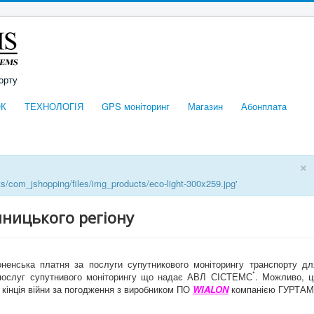
орту
К
ТЕХНОЛОГІЯ
GPS моніторинг
Магазин
Абонплата
×
ts/com_jshopping/files/img_products/eco-light-300x259.jpg'
інницького регіону
ненська платня за послуги супутникового моніторингу транспорту дл
*
 послуг супутнивого моніторингу що надає АВЛ СІСТЕМС
. Можливо, ц
 кінція війни за погодження з виробником ПО
WIALON
компанією ГУРТАМ