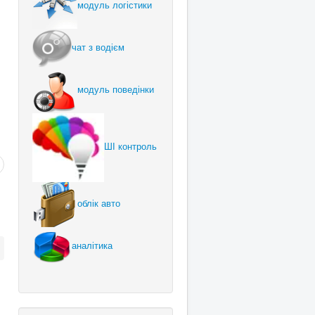
модуль логістики
чат з водієм
модуль поведінки
ШІ контроль
облік авто
аналітика