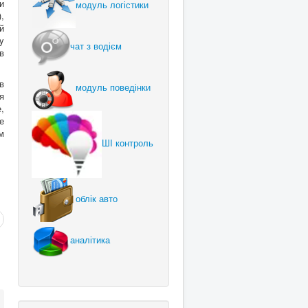
и
модуль логістики
,
й
y
чат з водієм
в
в
модуль поведінки
я
,
е
м
ШІ контроль
облік авто
аналітика