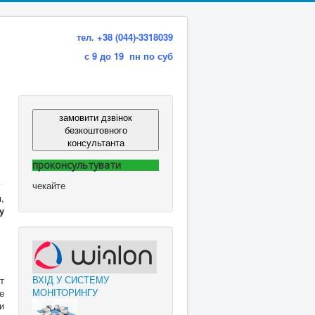
тел. +38 (044)-3318039
с 9 до 19 пн по суб
замовити дзвінок
безкоштовного
консультанта
проконсультувати
чекайте
,
y
ВХІД У СИСТЕМУ
т
МОНІТОРИНГУ
е
и