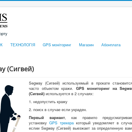
орту
К
ТЕХНОЛОГІЯ
GPS моніторинг
Магазин
Абонплата
y (Сигвей)
Segway (Сигвей) используемый в прокате становится
часто объектом кражи.
GPS мониторинг на Segwa
(Сигвей)
используется в 2 случаях:
1. недопустить кражу
2. поиск в случае если украден.
Первый вариант
, как правило предусматривае
установку
GPS трекера
который уведомляет в случа
еслии Segway (Сигвей) выезжает за определенную вам