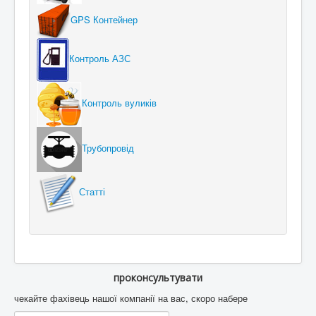
GPS Контейнер
Контроль АЗС
Контроль вуликів
Трубопровід
Статті
проконсультувати
чекайте фахівець нашої компанії на вас, скоро набере