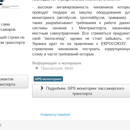
- высокая ангажированность чиновников которы
проводят тендера на закупку оборудования дл
мониторинга (автобусов, троллейбусов, трамваев), 
также разрабатывают требования к работе данно
 сама
системы начиная с Минтранспорта, заканчива
ссажиров.
местным самоуправление. Все стремяться придумат
щей строки на
свой "велосипед", однако не стоит забывать, чт
ом транспорте
Украина идет по на правлению к ЕВРОСОЮЗУ, 
стремления чиновников построить коррупционну
схему в части требований которые
Информация о материале
Просмотров: 5643
риантов
GPS мониторинг
анспорта
Подробнее: GPS мониторинг пассажирского
транспорта
Powered by OrdaSoft!
І