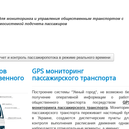
для мониторинга и управления общественным транспортом с
еосистемой подсчета пассажиров
чет и контроль пассажиропотока в режиме реального времени
ов
GPS мониторинг
венного
пассажирского транспорта
Построение системы "Умный город", не возможно бе
получение оперативной информации о работ
общественного транспорта посредством
GP
мониторинга пассажирского транспорта
. Мониторин
пассажирского транспорта переживает настоящий бу
в Украине, создаются диспетчерские пункты дл
контроля выполнения расписания движения однак
наблюдаются отрицательные моменты, а именно: