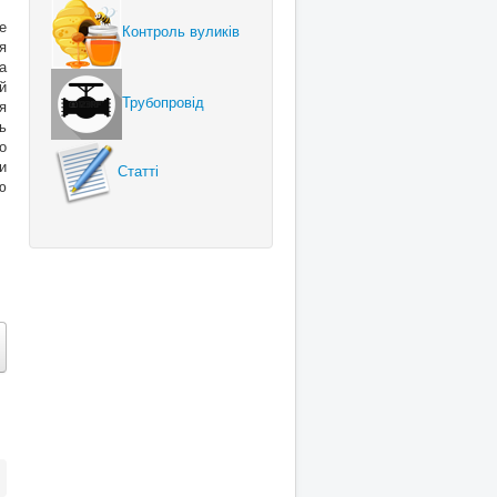
е
Контроль вуликів
я
а
й
Трубопровід
я
ь
о
и
Статті
ю