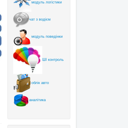
модуль логістики
чат з водієм
модуль поведінки
ШІ контроль
облік авто
аналітика