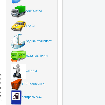
АВТОФУРИ
ТАКСІ
Водний транспорт
ЛОКОМОТИВИ
СІГВЕЙ
з
е
S
GPS Контейнер
г
м
я
Контроль АЗС
о