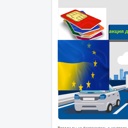
Врядли вы не беспокоитесь о контрол