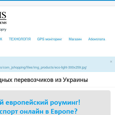
орту
К
ТЕХНОЛОГІЯ
GPS моніторинг
Магазин
Абонплата
×
ts/com_jshopping/files/img_products/eco-light-300x259.jpg'
дных перевозчиков из Украины