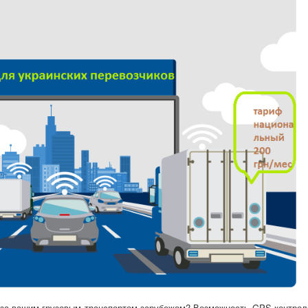
е за вашим грузовым транспортом зарубежом? Возможность GPS контрол