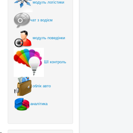
модуль логістики
чат з водієм
модуль поведінки
ШІ контроль
облік авто
аналітика
я