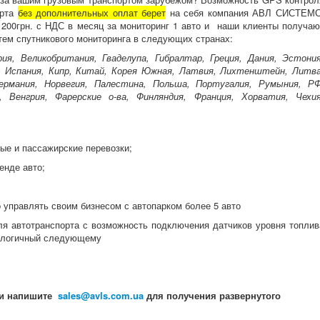
орта
без дополнительных оплат берет
на себя компания АВЛ СИСТЕМС
 200грн. с НДС в месяц за мониторинг 1 авто и наши клиенты получаю
тем спутникового мониторинга в следующих странах:
ия, Великобритания, Гваделупа, Гибралтар, Греция, Дания, Эстония
я, Испания, Кипр, Китай, Корея Южная, Латвия, Лихтенштейн, Литва
ермания, Норвегия, Палестина, Польша, Португалия, Румыния, РФ
, Венгрия, Фарерские о-ва, Финляндия, Франция, Хорватия, Чехия
ые и пассажирские перевозки;
енде авто;
 управлять своим бизнесом с автопарком более 5 авто
ля автотранспорта с возможность подключения датчиков уровня топлив
аналогичный следующему
или напишите
sales@avls.com.ua
для получения развернутого