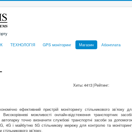
орту
К
ТЕХНОЛОГІЯ
GPS моніторинг
Магазин
Абонплата
L
Хиты:
4413
|
Рейтинг:
ономічно ефективний пристрій моніторингу стільникового зв’язку дл
в.
Високорівневі можливості онлайн-відстеження транспортних засобі
автопарку точно визначити службові транспортні засоби за допомого
G, 4G і майбутню 5G стільникову мережу для контролю та моніторинг
 стільникового зв’язку.