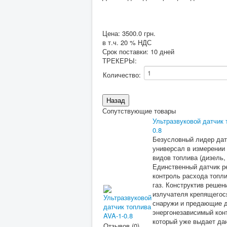
Цена:
3500.0 грн.
в т.ч. 20 % НДС
Срок поставки: 10 дней
ТРЕКЕРЫ
:
Количество:
Сопутствующие товары
Ультразвуковой датчик 
0.8
Безусловный лидер дат
универсал в измерении
видов топлива (дизель, 
Единственный датчик 
контроль расхода топли
газ. Конструктив решен
излучателя крепящегося
снаружи и предающие 
энергонезависимый кон
который уже выдает да
Отзывов (0)