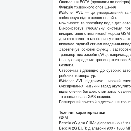
Оновлення FOTA (прошивки по повітрю)
Функція тривожного сповіщення
iWatcher AVL — це універсальний та 
забезпечує відстеження онлайн.
можливості та поведінку водія для автом
Використовує глобальну систему поз
використання стільникової мережі GSM
для контролю та моніторингу стану авт
включає гнучкий сигнал введення-виве
Забезпечує основні функції, застосов
транспортних засобів (AVL), наприклад 
і пошук викрадених транспортних засоб
безпеки.
Створений відповідно до суворих авто
робочих температур.
iWatcher AVL підтримує широкий спект
буксирування, низький заряд акумулято
відключення батареї, стан запалювання 
та запланована GPS-позиція.
Розширений пристрій відстеження транс
Технічні характеристики
GSM
Версія 2G для США: діапазони 850 / 19
Версія 2G EUR: діапазони 900 / 1800 М