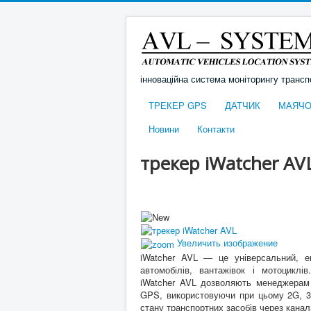
інноваційна система моніторингу трансп
ТРЕКЕР GPS
ДАТЧИК
МАЯЧО
Новини
Контакти
трекер iWatcher AV
Увеличить изображение
iWatcher AVL — це універсальний, ек
автомобілів, вантажівок і мотоциклі
iWatcher AVL дозволяють менеджерам 
GPS, використовуючи при цьому 2G, 3
стану транспортних засобів через канали