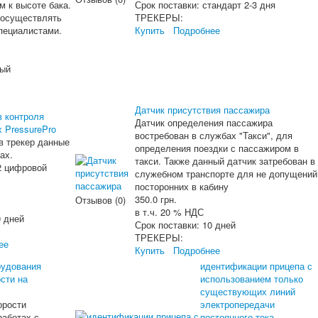
м к высоте бака.
Срок поставки:
стандарт 2-3 дня
 осуществлять
ТРЕКЕРЫ:
пециалистами.
Купить
Подробнее
ный
Датчик присутствия пассажира
в контроля
Датчик определения пассажира
 PressurePro
востребован в службах "Такси", для
в трекер данные
определения поездки с пассажиром в
ах.
такси. Также данный датчик затребован в
2 цифровой
служебном транспорте для не допущений
посторонних в кабину
350.0 грн.
Отзывов (0)
в т.ч. 20 % НДС
0 дней
Срок поставки:
10 дней
ТРЕКЕРЫ:
ее
Купить
Подробнее
рудования
идентификации прицепа с
сти на
использованием только
существующих линий
орости
электропередачи
работах с
постоянного тока