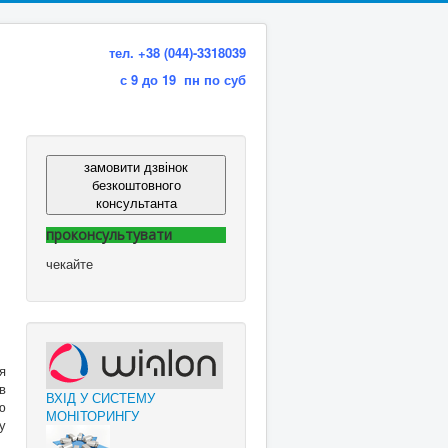
тел. +38 (044)-3318039
с 9 до 19 пн по суб
замовити дзвінок
безкоштовного
консультанта
проконсультувати
чекайте
я
в
ВХІД У СИСТЕМУ
ю
МОНІТОРИНГУ
у