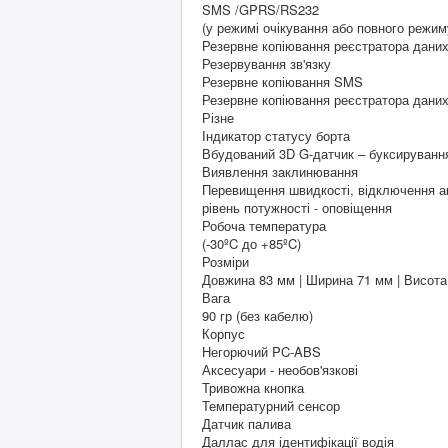
SMS /GPRS/RS232
(у режимі очікування або повного режим
Резервне копіювання реєстратора дани
Резервування зв'язку
Резервне копіювання SMS
Резервне копіювання реєстратора дани
Різне
Індикатор статусу борта
Вбудований 3D G-датчик – буксируванн
Виявлення заклинювання
Перевищення швидкості, відключення ак
рівень потужності - оповіщення
Робоча температура
(-30ºC до +85ºC)
Розміри
Довжина 83 мм | Ширина 71 мм | Висота
Вага
90 гр (без кабелю)
Корпус
Негорючий PC-ABS
Аксесуари - необов'язкові
Тривожна кнопка
Температурний сенсор
Датчик палива
Даллас для ідентифікації водія