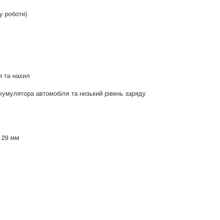
у роботи)
х
х
я та нахил
умулятора автомобіля та низький рівень заряду
 29 мм