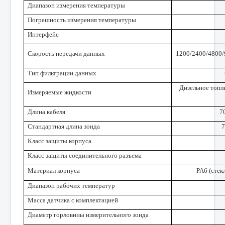
Диапазон измерения температуры
Погрешность измерения температуры
Интерфейс
Скорость передачи данных
1200/2400/4800/
Тип фильтрации данных
Дизельное топл
Измеряемые жидкости
Длина кабеля
7
Стандартная длина зонда
7
Класс защиты корпуса
Класс защиты соединительного разъема
Материал корпуса
PA6 (сте
Диапазон рабочих температур
Масса датчика с комплектацией
Диаметр горловины измерительного зонда