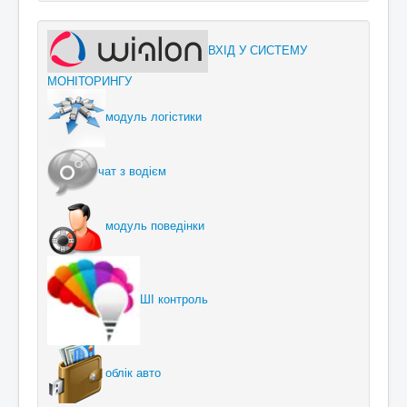
ВХІД У СИСТЕМУ
МОНІТОРИНГУ
модуль логістики
чат з водієм
модуль поведінки
ШІ контроль
облік авто