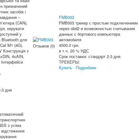
арської та іншої
Він призначений
них засобів і
завдання –
FMB003
п’ютера (CAN),
FMB003 трекер с простым подключением
дія, керувати
через obd2 и возможностью считывания
доступний у
данных с бортового компьютера
 Bluetooth для
автомобиля
Cat M1 (4G).
4500.0 грн.
Отзывов (0)
 Конструкція з
в т.ч. 20 % НДС
xDIN, 4xAIN,
Срок поставки:
стандарт 2-3 дня
с Інтерфейси
ТРЕКЕРЫ:
Купить
Подробнее
А
-3 дня
автоматичний
 транспортних
NSS з усіма
 відстеження
керування