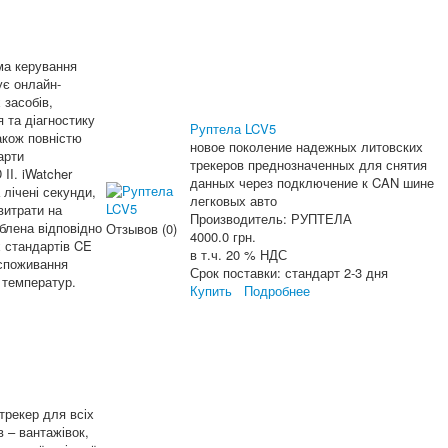
ма керування
ує онлайн-
 засобів,
я та діагностику
Руптела LCV5
акож повністю
новое поколение надежных литовских
арти
трекеров преднозначенных для снятия
II. iWatcher
данных через подключение к CAN шине
лічені секунди,
легковых авто
витрати на
Производитель:
РУПТЕЛА
блена відповідно
Отзывов (0)
4000.0 грн.
 стандартів CE
в т.ч. 20 % НДС
 споживання
Срок поставки:
стандарт 2-3 дня
 температур.
Купить
Подробнее
трекер для всіх
в – вантажівок,