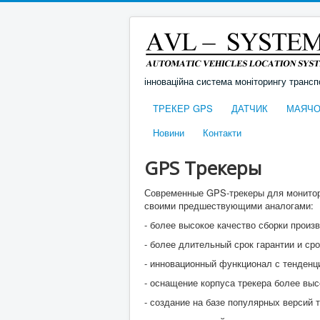
інноваційна система моніторингу трансп
ТРЕКЕР GPS
ДАТЧИК
МАЯЧО
Новини
Контакти
GPS Трекеры
Современные GPS-трекеры для монитор
своими предшествующими аналогами:
- более высокое качество сборки произ
- более длительный срок гарантии и сро
- инновационный функционал с тенденц
- оснащение корпуса трекера более вы
- создание на базе популярных версий 