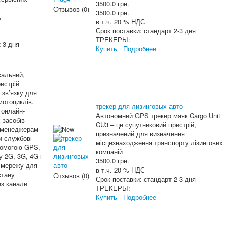
3500.0 грн.
Отзывов (0)
3500.0 грн.
А
в т.ч. 20 % НДС
Срок поставки:
стандарт 2-3 дня
ТРЕКЕРЫ:
-3 дня
Купить
Подробнее
сальний,
истрій
 зв’язку для
мотоциклів.
трекер для лизинговых авто
 онлайн-
Автономний GPS трекер маяк Cargo Unit
 засобів
CU3 – це супутниковий пристрій,
 менеджерам
призначений для визначення
и службові
місцезнаходження транспорту лізингових
помогою GPS,
компаній
 2G, 3G, 4G і
3500.0 грн.
 мережу для
в т.ч. 20 % НДС
стану
Отзывов (0)
Срок поставки:
стандарт 2-3 дня
ез канали
ТРЕКЕРЫ:
Купить
Подробнее