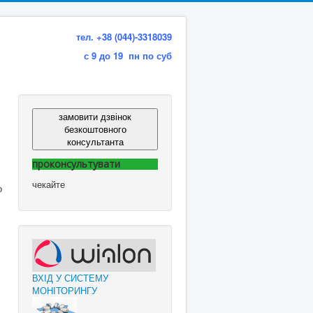
тел. +38 (044)-3318039
с 9 до 19 пн по суб
замовити дзвінок
безкоштовного
консультанта
проконсультувати
чекайте
о
ВХІД У СИСТЕМУ
МОНІТОРИНГУ