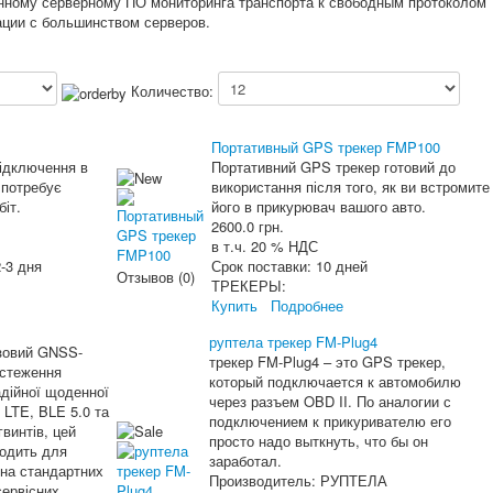
ленному серверному ПО мониторинга транспорта к свободным протоколом
ации с большинством серверов.
Количество:
Портативный GPS трекер FMP100
ідключення в
Портативний GPS трекер готовий до
 потребує
використання після того, як ви встромите
іт.
його в прикурювач вашого авто.
2600.0 грн.
в т.ч. 20 % НДС
-3 дня
Срок поставки:
10 дней
Отзывов (0)
ТРЕКЕРЫ:
Купить
Подробнее
руптела трекер FM-Plug4
азовий GNSS-
трекер FM-Plug4 – это GPS трекер,
дстеження
который подключается к автомобилю
адійної щоденної
через разъем OBD II. По аналогии с
 LTE, BLE 5.0 та
подключением к прикуривателю его
винтів, цей
просто надо выткнуть, что бы он
ходить для
заработал.
 на стандартних
Производитель:
РУПТЕЛА
сервісних