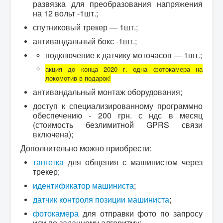
развязка для преобразования напряжения
на 12 вольт -1шт.;
спутниковый трекер — 1шт.;
антивандальный бокс -1шт.;
подключение к датчику моточасов — 1шт.;
акция до конца 2020 г. одна фотокамера на
локомотив в подарок!
антивандальный монтаж оборудования;
доступ к специализированному программно
обеспечению - 200 грн. с ндс в месяц
(стоимость безлимитной GPRS связи
включена);
Дополнительно можно приобрести:
тангетка
для общения с машинистом через
трекер;
идентификатор машиниста
;
датчик контроля позиции машиниста
;
фотокамера
для отправки фото по запросу
или по заданному алгоритму;