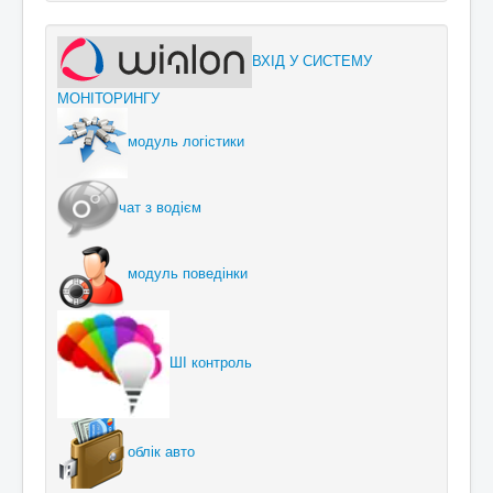
ВХІД У СИСТЕМУ
МОНІТОРИНГУ
модуль логістики
чат з водієм
модуль поведінки
ШІ контроль
облік авто