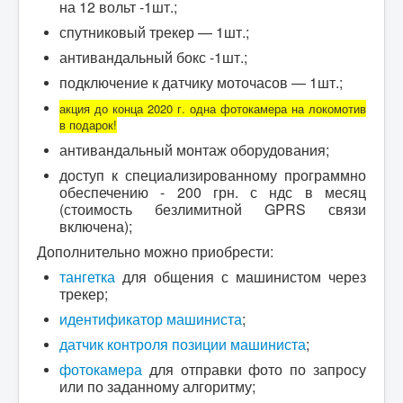
на 12 вольт -1шт.;
спутниковый трекер — 1шт.;
антивандальный бокс -1шт.;
подключение к датчику моточасов — 1шт.;
акция до конца 2020 г. одна фотокамера н
а локомотив
в подарок!
антивандальный монтаж оборудования;
доступ к специализированному программно
обеспечению - 200 грн. с ндс в месяц
(стоимость безлимитной GPRS связи
включена);
Дополнительно можно приобрести:
тангетка
для общения с машинистом через
трекер;
идентификатор машиниста
;
датчик контроля позиции машиниста
;
фотокамера
для отправки фото по запросу
или по заданному алгоритму;