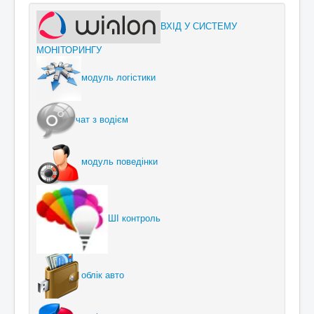
ВХІД У СИСТЕМУ
МОНІТОРИНГУ
модуль логістики
чат з водієм
модуль поведінки
ШІ контроль
облік авто