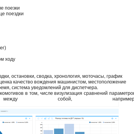
ле поезки
нце поездки
бег)
ом ходу
дки, остановки, сводка, хронология, моточасы, график
 оценка качество вождения машинистом, местоположение
ремя, система уведомлений для диспетчера.
окомотивов в том, числе визулизация сравнений параметро
 между собой, например