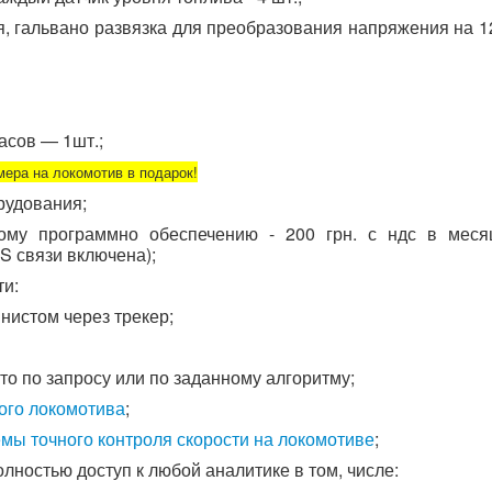
, гальвано развязка для преобразования напряжения на 1
асов — 1шт.;
мера на локомотив в подарок!
рудования;
ному программно обеспечению - 200 грн. с ндс в меся
S связи включена);
ти:
истом через трекер;
то по запросу или по заданному алгоритму;
ого локомотива
;
емы точного контроля скорости на локомотиве
;
лностью доступ к любой аналитике в том, числе: