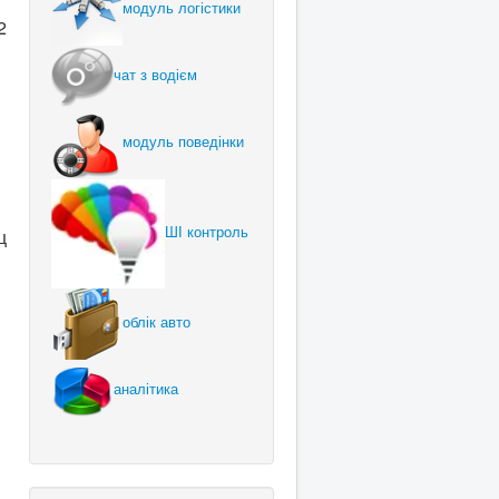
модуль логістики
2
чат з водієм
модуль поведінки
ШІ контроль
ц
облік авто
аналітика