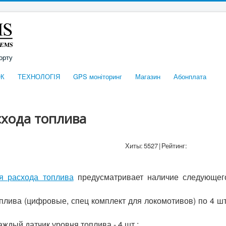
орту
К
ТЕХНОЛОГІЯ
GPS моніторинг
Магазин
Абонплата
хода топлива
Хиты:
5527
|
Рейтинг:
я расхода топлива
предусматривает наличие следующег
плива (цифровые, спец комплект для локомотивов) по 4 шт
ждый датчик уровня топлива - 4 шт.;