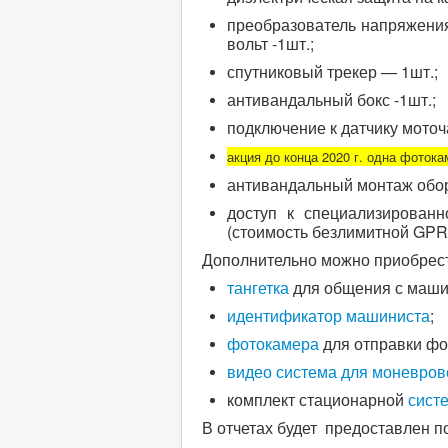
преобразователь напряжения
вольт -1шт.;
спутниковый трекер — 1шт.;
антивандальный бокс -1шт.;
подключение к датчику моточ
акция до конца 2020 г. одна фотока
антивандальный монтаж обо
доступ к специализирован
(стоимость безлимитной GPR
Дополнительно можно приобрес
тангетка
для общения с машин
идентификатор машиниста
;
фотокамера
для отправки фо
видео система для моневров
комплект стационарной
сист
В отчетах будет предоставлен по