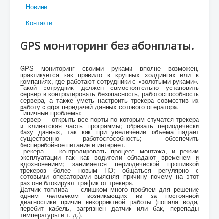
Новини
Контакти
GPS мониторинг без абонплаты.
GPS мониторинг своими руками вполне возможен,
практикуется как правило в крупных холдингах или в
компаниях, где работают сотрудники с «золотыми руками».
Такой сотрудник должен самостоятельно установить
сервер и контролировать безопасность, работоспособность
сервера, а также уметь настроить трекера совместив их
работу с grps передачей данных сотового оператора.
Типичные проблемы:
сервер — открыть все порты по которым стучатся трекера
и клиентская часть программы; обрезать периодически
базу данных, так как при увеличении объема падает
существенно работоспособность; обеспечить
бесперебойное питание и интернет.
Трекера — контролировать процесс монтажа, и режим
эксплуатации так как водители обладают временем и
вдохновением; занимается периодической прошивкой
трекеров более новым ПО; общаться регулярно с
сотовыми операторами выясняя причину почему на этот
раз они блокируют трафик от трекера.
Датчик топлива — слишком много проблем для решение
одним человеком возникающих из за постоянной
диагностики причин некорректной работы (попала вода,
перебит кабель, загрязнен датчик или бак, перепады
температуры и т. д.).