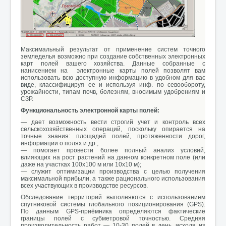
Максимальный результат от применение систем точного
земледелья возможно при создание собственных электронных
карт полей вашего хозяйства. Данные собранные с
нанисением на электронные карты полей позволят вам
использовать всю доступную информацию в удобном для вас
виде, классифицируя ее и используя инф. по севообороту,
урожайности, типам почв, болезням, вносимым удобрениям и
СЗР.
Функциональность электронной карты полей:
— дает возможность вести строгий учет и контроль всех
сельскохозяйственных операций, поскольку опирается на
точные знания: площадей полей, протяженности дорог,
информации о полях и др.;
— помогает провести более полный анализ условий,
влияющих на рост растений на данном конкретном поле (или
даже на участках 100х100 м или 10х10 м);
— служит оптимизации производства с целью получения
максимальной прибыли, а также рационального использования
всех участвующих в производстве ресурсов.
Обследование территорий выполняются с использованием
спутниковой системы глобального позиционирования (GPS).
По данным GPS-приёмника определяются фактические
границы полей с субметровой точностью. Средняя
производительность работ — 10-30 полей в день, исходя из