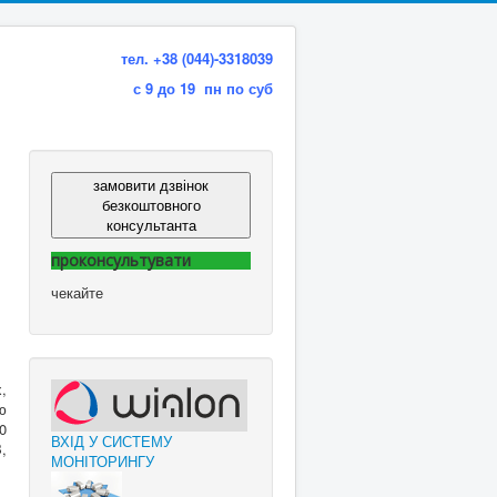
тел. +38 (044)-3318039
с 9 до 19 пн по суб
замовити дзвінок
безкоштовного
консультанта
проконсультувати
чекайте
,
ю
0
ВХІД У СИСТЕМУ
,
МОНІТОРИНГУ