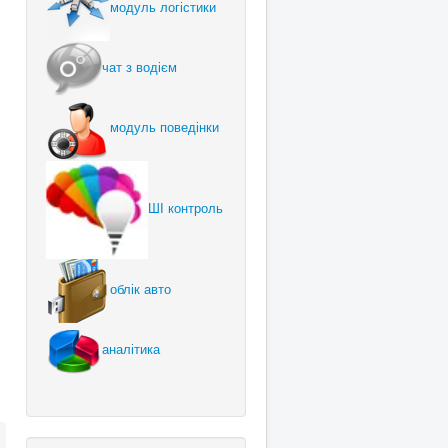
модуль логістики
чат з водієм
модуль поведінки
ШІ контроль
облік авто
аналітика