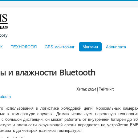
орту
К
ТЕХНОЛОГІЯ
GPS моніторинг
Магазин
Абонплата
ы и влажности Bluetooth
Хиты:
2624
|
Рейтинг:
о использования в логистике холодовой цепи, морозильных камерах
ных к температуре случаях.
Датчик использует передовую технологи
х с большой дистанции, он может работать от внутренней батареи до 30
атуре и влажности окружающей среды передается на устройство FMB
рживать до четырех датчиков температуры!