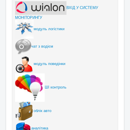
ВХІД У СИСТЕМУ
МОНІТОРИНГУ
модуль логістики
чат з водієм
модуль поведінки
ШІ контроль
облік авто
аналітика