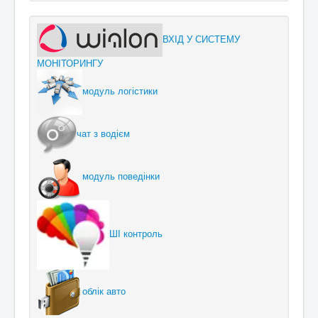
ВХІД У СИСТЕМУ
МОНІТОРИНГУ
модуль логістики
чат з водієм
модуль поведінки
ШІ контроль
облік авто