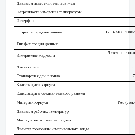
Диапазон измерения температуры
Погрешность измерения температуры
Интерфейс
Скорость передачи данных
1200/2400/4800/
Тип фильтрации данных
Дизельное топл
Измеряемые жидкости
Длина кабеля
7
Стандартная длина зонда
7
Класс защиты корпуса
Класс защиты соединительного разъема
Материал корпуса
PA6 (сте
Диапазон рабочих температур
Масса датчика с комплектацией
Диаметр горловины измерительного зонда