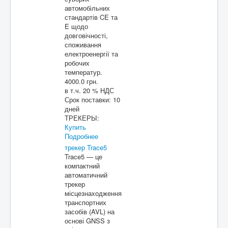
автомобільних
стандартів CE та
E щодо
довговічності,
споживання
електроенергії та
робочих
температур.
4000.0 грн.
в т.ч. 20 % НДС
Срок поставки:
10
дней
ТРЕКЕРЫ:
Купить
Подробнее
трекер Trace5
Trace5 — це
компактний
автоматичний
трекер
місцезнаходження
транспортних
засобів (AVL) на
основі GNSS з