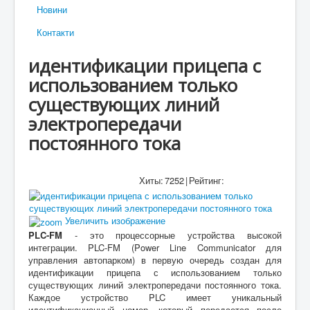
Новини
Контакти
идентификации прицепа с
использованием только
существующих линий
электропередачи
постоянного тока
Хиты:
7252
|
Рейтинг:
Увеличить изображение
PLC-FM
- это процессорные устройства высокой
интеграции.
PLC-FM (Power Line Communicator для
управления автопарком) в первую очередь создан для
идентификации прицепа с использованием только
существующих линий электропередачи постоянного тока.
Каждое устройство PLC имеет уникальный
идентификационн
ый номер, который передается после