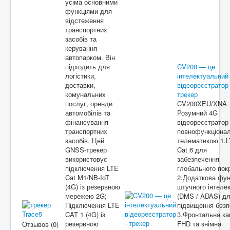
усіма основними
функціями для
відстеження
транспортних
засобів та
керування
автопарком. Він
підходить для
CV200 — це
логістики,
інтелектуальний
доставки,
відеореєстратор 
комунальних
трекер
послуг, оренди
CV200XEU/XNA
автомобілів та
Розумний 4G
фінансування
відеореєстратор
транспортних
повнофункціона
засобів. Цей
телематикою 1.
GNSS-трекер
Cat 6 для
використовує
забезпечення
підключення LTE
глобального пок
Cat M1/NB-IoT
2.Додаткова фун
(4G) із резервною
штучного інтеле
мережею 2G;
(DMS / ADAS) д
Підключення LTE
підвищення безп
CAT 1 (4G) із
3.Фронтальна к
резервною
FHD та знімна
Отзывов (0)