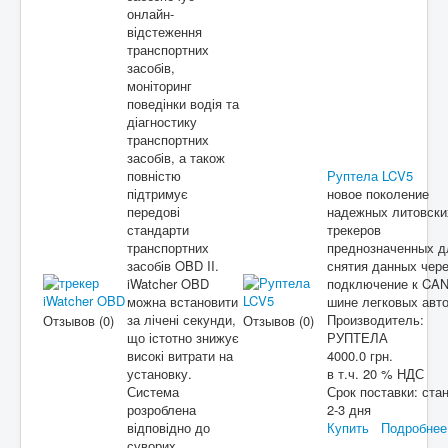
онлайн-
відстеження
транспортних
засобів,
моніторинг
поведінки водія та
діагностику
транспортних
засобів, а також
повністю
Руптела LCV5
підтримує
новое поколение
передові
надежных литовски
стандарти
трекеров
транспортних
преднозначенных д
засобів OBD II.
снятия данных чер
iWatcher OBD
подключение к CA
можна встановити
шине легковых авт
за лічені секунди,
Производитель:
Отзывов (0)
Отзывов (0)
що істотно знижує
РУПТЕЛА
високі витрати на
4000.0 грн.
установку.
в т.ч. 20 % НДС
Система
Срок поставки:
ста
розроблена
2-3 дня
відповідно до
Купить
Подробнее
суворих