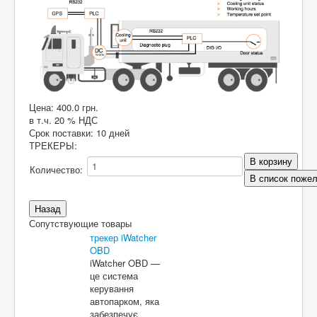
Цена:
400.0 грн.
в т.ч. 20 % НДС
Срок поставки: 10 дней
ТРЕКЕРЫ
:
Количество:
Сопутствующие товары
трекер iWatcher
OBD
iWatcher OBD —
це система
керування
автопарком, яка
забезпечує