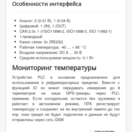
Особенности интерфейса
Аналог: 2 (0-31 В), 1 (0-24 В)
Цифровой: 1 (IN), 1 (OUT)
CAN 2.0x 1 (1ISO11898-2, ISO11898-3, ISO 11992-1)
1-проводный
Канал связи: 2x (RS232)
Рабочая температура: -40 ... + 85 ° C
Входное напряжение: DC 8 ... 30 В
Средняя используемая мощность: 0,1 Вт
Мониторинг температуры
Устройство PLC в основном предназначено для
использования в рефрижераторных прицепах.
Вместе с
функцией ID он может передавать измерения до 8
термометров на наши GPS-трекеры через PLC-
приемник.
Если холодильник остается без грузовика и
работает в автономном режиме, ПЛК регистрирует
температуру и сохраняет ее во внутренней памяти до тех
пор, пока прицеп не будет подключен и данные не будут
отправлены через сеть GSM