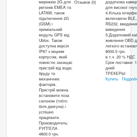
мережею 2G для
додаткова каме
Отзывов (0)
регіонів EMEA та
для високої гнуч
LATAM; також
4.Кілька інтерфе
підключення 2G
включаючи BLE,
(GSM) і
RS232, введення
преміальний
виведення
модуль GPS від
5.Додатковий ка
Ublox. Також
живлення OBD 
доступна версія
легкого встанов
IP67 з міцним
8000.0 грн.
корпусом, який
в т.ч. 20 % НДС
повністю захищає
Срок поставки:
1
пристрій від води,
дней
бруду та
ТРЕКЕРЫ:
механічних
Купить
Подроб
факторів.
Пристрій можна
встановити поза
салоном (тобто
біля двигуна) і
успішно
працювати.
Производитель:
РУПТЕЛА
4800.0 грн.