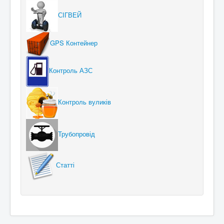
СІГВЕЙ
GPS Контейнер
Контроль АЗС
Контроль вуликів
Трубопровід
Статті