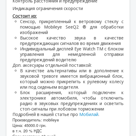
Контроль расстояния и предупреждение
Индикация ограничения скорости
Состоит из:
Сенсор, прикрепленный к ветровому стеклу с
помощью Mobileye SeeQ2
®
для обработки
изображений
Высокое качество звука в качестве
предупреждающих сигналов во время движения
Индивидуальный
дисплей
Eye Watch
TM
с блоком
управления для немедленной отправки
предупреждений водителю
Доп. аксесуары отдельной поставкой:
В качестве альтернативы или в дополнение к
звуковой тревоге имеется вибрационный блок,
который можно прикрепить к рулевому колесу
или под сиденьем водителя.
Блок расширения, который подключен к
электронике автомобиля, чтобы отключить
радио в звуковых предупреждениях и осветить
стоп-сигналы при лобовом торможении
Подробней в нашей статье про
Мобилай
.
Производитель:
mobileye
Цена:
45000.0 грн.
в т.ч. 20 % НДС