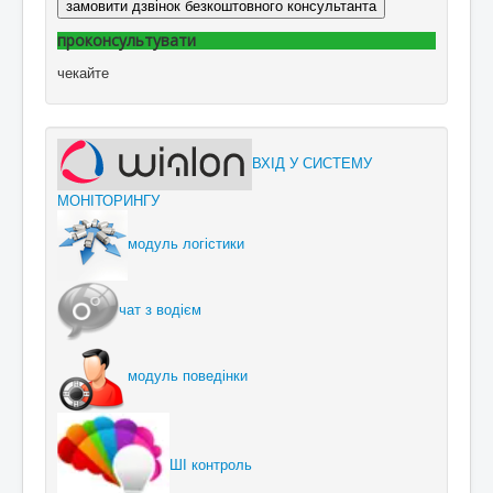
замовити дзвінок безкоштовного консультанта
проконсультувати
чекайте
ВХІД У СИСТЕМУ
МОНІТОРИНГУ
модуль логістики
чат з водієм
модуль поведінки
ШІ контроль