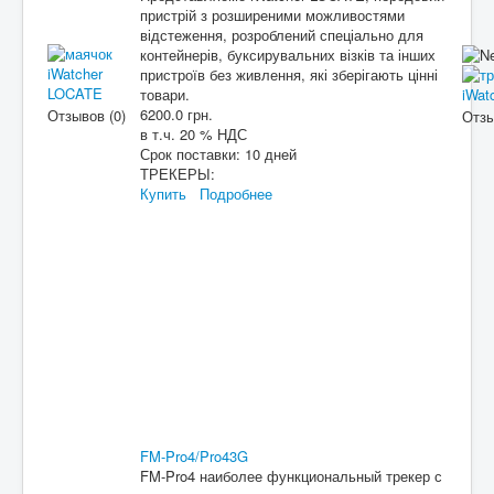
пристрій з розширеними можливостями
відстеження, розроблений спеціально для
контейнерів, буксирувальних візків та інших
пристроїв без живлення, які зберігають цінні
товари.
6200.0 грн.
Отзывов (0)
Отзы
в т.ч. 20 % НДС
Срок поставки:
10 дней
ТРЕКЕРЫ:
Купить
Подробнее
FM-Pro4/Pro43G
FM-Pro4 наиболее функциональный трекер с