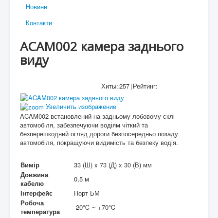
Новини
Контакти
ACAM002 камера заднього
виду
Хиты:
257
|
Рейтинг:
Увеличить изображение
ACAM002 встановлений на задньому лобовому склі
автомобіля, забезпечуючи водіям чіткий та
безперешкодний огляд дороги безпосередньо позаду
автомобіля, покращуючи видимість та безпеку водія.
Вимір
33 (Ш) x 73 (Д) x 30 (В) мм
Довжина
0,5 м
кабелю
Інтерфейс
Порт БМ
Робоча
-20℃ ~ +70℃
температура