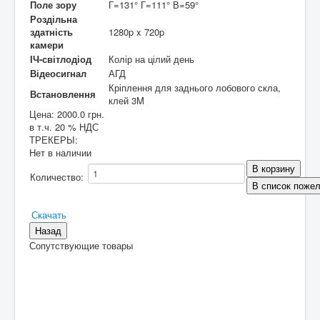
Поле зору
Г=131° Г=111° В=59°
Роздільна
здатність
1280p x 720p
камери
ІЧ-світлодіод
Колір на цілий день
Відеосигнал
АГД
Кріплення для заднього лобового скла,
Встановлення
клей 3M
Цена:
2000.0 грн.
в т.ч. 20 % НДС
ТРЕКЕРЫ
:
Нет в наличии
Количество:
Скачать
Сопутствующие товары