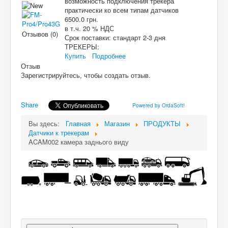
возможность подключения трекера
практически ко всем типам датчиков
6500.0 грн.
в т.ч. 20 % НДС
Отзывов (0)
Срок поставки:
стандарт 2-3 дня
ТРЕКЕРЫ:
Купить
Подробнее
Отзыв
Зарегистрируйтесь, чтобы создать отзыв.
Share
Powered by OrdaSoft!
Вы здесь:
Главная
Магазин
ПРОДУКТЫ
Датчики к трекерам
ACAM002 камера заднього виду