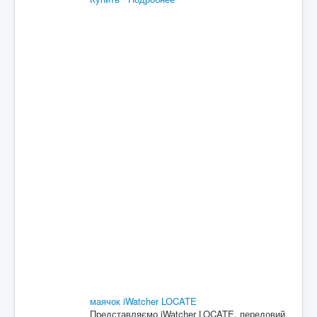
маячок iWatcher LOCATE
Представляємо iWatcher LOCATE, передовий