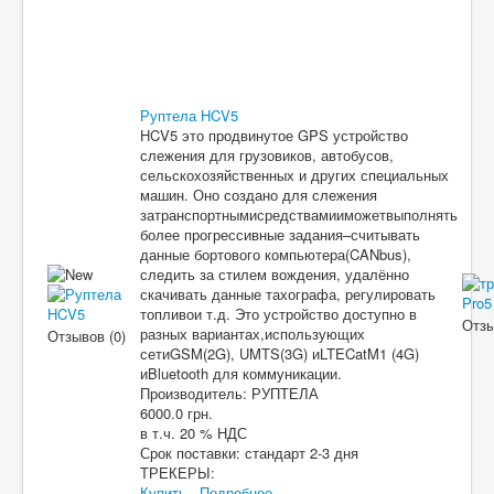
Руптела HCV5
HCV5 это продвинутое GPS устройство
слежения для грузовиков, автобусов,
сельскохозяйственных и других специальных
машин. Оно создано для слежения
затранспортнымисредствамииможетвыполнять
более прогрессивные задания–считывать
данные бортового компьютера(CANbus),
следить за стилем вождения, удалённо
скачивать данные тахографа, регулировать
топливои т.д. Это устройство доступно в
Отзы
разных вариантах,использующих
Отзывов (0)
сетиGSM(2G), UMTS(3G) иLTECatM1 (4G)
иBluetooth для коммуникации.
Производитель:
РУПТЕЛА
6000.0 грн.
в т.ч. 20 % НДС
Срок поставки:
стандарт 2-3 дня
ТРЕКЕРЫ:
Купить
Подробнее