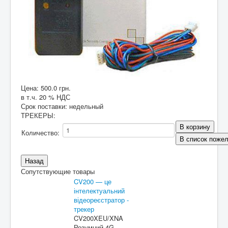
Цена:
500.0 грн.
в т.ч. 20 % НДС
Срок поставки: недельный
ТРЕКЕРЫ
:
Количество:
Сопутствующие товары
CV200 — це
інтелектуальний
відеореєстратор -
трекер
CV200XEU/XNA
Розумний 4G