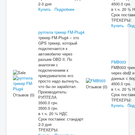
2-3 дня
4500.0 грн.
Купить
Подробнее
в т.ч. 20 % 
Срок постав
ТРЕКЕРЫ:
Купить
Под
руптела трекер FM-Plug4
трекер FM-Plug4 – это
GPS трекер, который
подключается к
автомобилю через
разъем OBD II. По
FMB003
аналогии с
FMB003 трек
подключением к
через obd2 
прикуривателю его
данных с бо
просто надо выткнуть,
4500.0 грн.
что бы он заработал.
Отзывов (0)
в т.ч. 20 % 
Производитель:
Срок постав
Отзывов (0)
РУПТЕЛА
ТРЕКЕРЫ:
3500.0 грн.
Купить
Под
3500.0 грн.
в т.ч. 20 % НДС
Срок поставки:
стандарт
2-3 дня
ТРЕКЕРЫ: