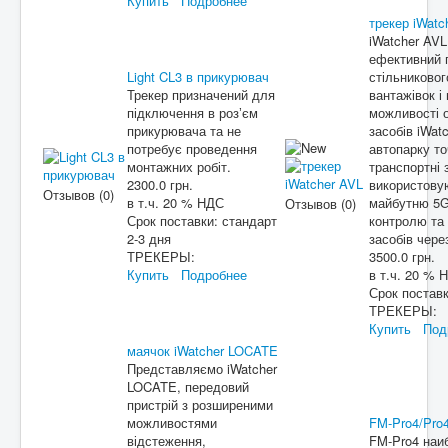
Купить
Подробнее
трекер iWatc
iWatcher AVL
ефективний п
Light CL3 в прикурювач
стільниковог
Трекер призначений для
вантажівок і
підключення в розʼєм
можливості 
прикурювача та не
засобів iWa
потребує проведення
автопарку то
монтажних робіт.
транспортні
2300.0 грн.
використовую
Отзывов (0)
в т.ч. 20 % НДС
майбутню 5G
Отзывов (0)
Срок поставки:
стандарт
контролю та 
2-3 дня
засобів чере
ТРЕКЕРЫ:
3500.0 грн.
Купить
Подробнее
в т.ч. 20 % 
Срок постав
ТРЕКЕРЫ:
Купить
Под
маячок iWatcher LOCATE
Представляємо iWatcher
LOCATE, передовий
пристрій з розширеними
можливостями
FM-Pro4/Pro
відстеження,
FM-Pro4 наи