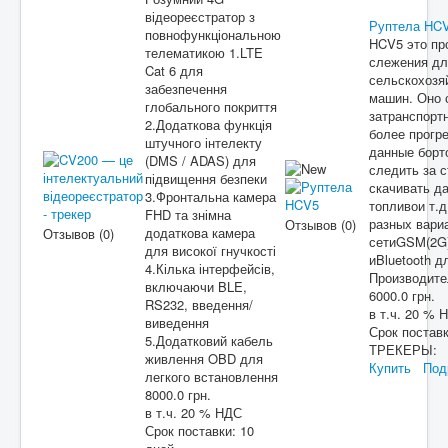
відеореєстратор з
Руптела HC
повнофункціональною
HCV5 это пр
телематикою 1.LTE
слежения для
Cat 6 для
сельскохозя
забезпечення
машин. Оно 
глобального покриття
затранспор
2.Додаткова функція
более прогр
штучного інтелекту
данные борт
(DMS / ADAS) для
следить за 
підвищення безпеки
скачивать д
3.Фронтальна камера
топливои т.д
FHD та знімна
разных вари
Отзывов (0)
додаткова камера
Отзывов (0)
сетиGSM(2G)
для високої гнучкості
иBluetooth д
4.Кілька інтерфейсів,
Производит
включаючи BLE,
6000.0 грн.
RS232, введення/
в т.ч. 20 % 
виведення
Срок постав
5.Додатковий кабель
ТРЕКЕРЫ:
живлення OBD для
Купить
Под
легкого встановлення
8000.0 грн.
в т.ч. 20 % НДС
Срок поставки:
10