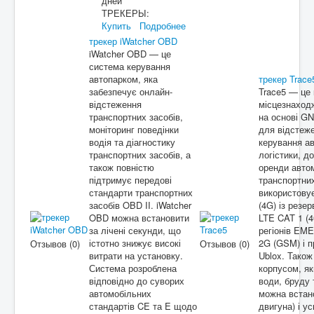
дней
ТРЕКЕРЫ:
Купить
Подробнее
трекер iWatcher OBD
iWatcher OBD — це
система керування
автопарком, яка
трекер Trace
забезпечує онлайн-
Trace5 — це
відстеження
місцезнаходж
транспортних засобів,
на основі G
моніторинг поведінки
для відстеже
водія та діагностику
керування ав
транспортних засобів, а
логістики, д
також повністю
оренди автом
підтримує передові
транспортни
стандарти транспортних
використову
засобів OBD II. iWatcher
(4G) із рез
OBD можна встановити
LTE CAT 1 (
за лічені секунди, що
регіонів EM
істотно знижує високі
2G (GSM) і 
Отзывов (0)
Отзывов (0)
витрати на установку.
Ublox. Також
Система розроблена
корпусом, як
відповідно до суворих
води, бруду 
автомобільних
можна встано
стандартів CE та E щодо
двигуна) і у