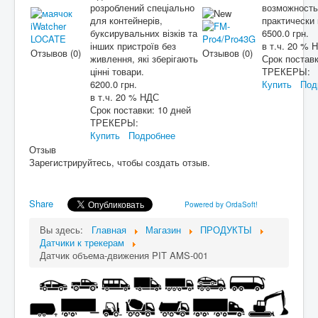
розроблений спеціально
возможность
для контейнерів,
практически
буксирувальних візків та
6500.0 грн.
інших пристроїв без
в т.ч. 20 % 
Отзывов (0)
Отзывов (0)
живлення, які зберігають
Срок постав
цінні товари.
ТРЕКЕРЫ:
6200.0 грн.
Купить
Под
в т.ч. 20 % НДС
Срок поставки:
10 дней
ТРЕКЕРЫ:
Купить
Подробнее
Отзыв
Зарегистрируйтесь, чтобы создать отзыв.
Share
Powered by OrdaSoft!
Вы здесь:
Главная
Магазин
ПРОДУКТЫ
Датчики к трекерам
Датчик объема-движения PIT AMS-001