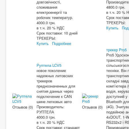
довговічності,
Производит
споживання
4800.0 грн.
електроенергії та
в т.ч. 20 % 
робочих температур.
Срок постав
4000.0 грн.
ТРЕКЕРЫ:
в т.ч. 20 % НДС
Купить
Под
Срок поставки:
10 дней
ТРЕКЕРЫ:
Купить
Подробнее
трекер Pro5
Pro5 Удоскон
транспортних
Руптела LCV5
сільськогосп
новое поколение
техніки. Він
надежных литовских
транспортних
трекеров
складні завд
преднозначенных для
комп’ютера (
снятия данных через
водія, керув
подключение к CAN
доступний у 
шине легковых авто
Bluetooth дл
Производитель:
(4G). Зчитув
Отзывов (0)
Отзывов (0)
РУПТЕЛА
подвійною а
4000.0 грн.
4xDOUT, 1-W
в т.ч. 20 % НДС
RS232x2 і R
Срок поставки:
стандарт
Производит