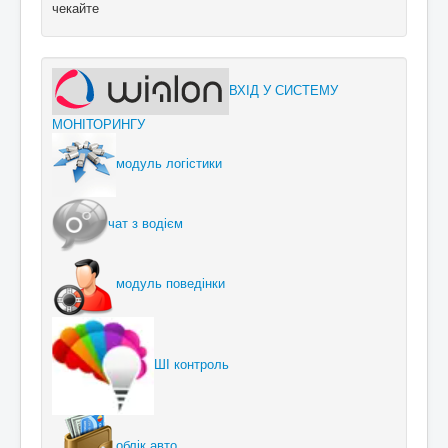
чекайте
ВХІД У СИСТЕМУ
МОНІТОРИНГУ
модуль логістики
чат з водієм
модуль поведінки
ШІ контроль
облік авто