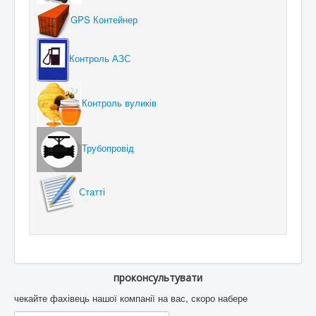
GPS Контейнер
Контроль АЗС
Контроль вуликів
Трубопровід
Статті
проконсультувати
чекайте фахівець нашої компанії на вас, скоро набере