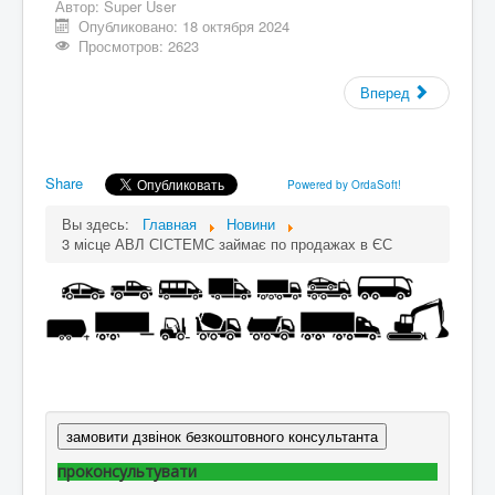
Автор:
Super User
Опубликовано: 18 октября 2024
Просмотров: 2623
Вперед
Share
Powered by OrdaSoft!
Вы здесь:
Главная
Новини
3 місце АВЛ СІСТЕМС займає по продажах в ЄС
замовити дзвінок безкоштовного консультанта
проконсультувати