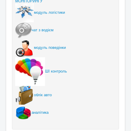
МОНІТОРИНГУ
модуль логістики
чат з водієм
модуль поведінки
ШІ контроль
облік авто
аналітика