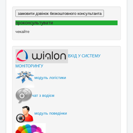
замовити дзвінок безкоштовного консультанта
проконсультувати
чекайте
ВХІД У СИСТЕМУ
МОНІТОРИНГУ
модуль логістики
чат з водієм
модуль поведінки