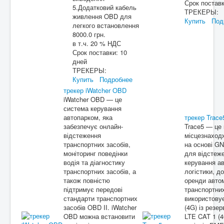
Срок постав
5.Додатковий кабель
ТРЕКЕРЫ:
живлення OBD для
Купить
Под
легкого встановлення
8000.0 грн.
в т.ч. 20 % НДС
Срок поставки:
10
дней
ТРЕКЕРЫ:
Купить
Подробнее
трекер iWatcher OBD
iWatcher OBD — це
система керування
автопарком, яка
трекер Trace
забезпечує онлайн-
Trace5 — це
відстеження
місцезнаходж
транспортних засобів,
на основі G
моніторинг поведінки
для відстеже
водія та діагностику
керування ав
транспортних засобів, а
логістики, д
також повністю
оренди автом
підтримує передові
транспортни
стандарти транспортних
використову
засобів OBD II. iWatcher
(4G) із рез
OBD можна встановити
LTE CAT 1 (