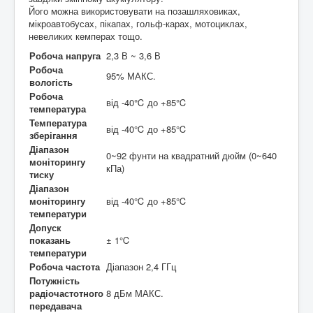
Його можна використовувати на позашляховиках,
мікроавтобусах, пікапах, гольф-карах, мотоциклах,
невеликих кемперах тощо.
Робоча напруга
2,3 В ~ 3,6 В
Робоча
95% МАКС.
вологість
Робоча
від -40℃ до +85℃
температура
Температура
від -40℃ до +85℃
зберігання
Діапазон
0~92 фунти на квадратний дюйм (0~640
моніторингу
кПа)
тиску
Діапазон
моніторингу
від -40℃ до +85℃
температури
Допуск
показань
± 1℃
температури
Робоча частота
Діапазон 2,4 ГГц
Потужність
радіочастотного
8 дБм МАКС.
передавача