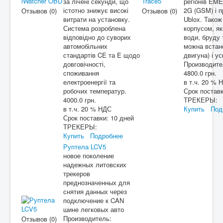
за лічені секунди, що
регіонів EM
істотно знижує високі
2G (GSM) і 
Отзывов (0)
Отзывов (0)
витрати на установку.
Ublox. Також
Система розроблена
корпусом, як
відповідно до суворих
води, бруду 
автомобільних
можна встано
стандартів CE та E щодо
двигуна) і у
довговічності,
Производит
споживання
4800.0 грн.
електроенергії та
в т.ч. 20 % 
робочих температур.
Срок постав
4000.0 грн.
ТРЕКЕРЫ:
в т.ч. 20 % НДС
Купить
Под
Срок поставки:
10 дней
ТРЕКЕРЫ:
Купить
Подробнее
Руптела LCV5
новое поколение
надежных литовских
трекеров
преднозначенных для
снятия данных через
подключение к CAN
шине легковых авто
Производитель:
Отзывов (0)