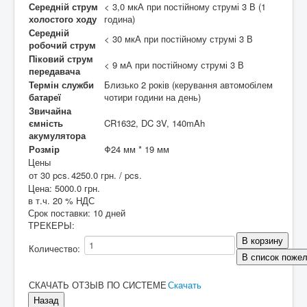
Середній струм
< 3,0 мкА при постійному струмі 3 В (1
холостого ходу
година)
Середній
< 30 мкА при постійному струмі 3 В
робочий струм
Піковий струм
< 9 мА при постійному струмі 3 В
передавача
Термін служби
Близько 2 років (керування автомобілем
батареї
чотири години на день)
Звичайна
ємність
CR1632, DC 3V, 140mAh
акумулятора
Розмір
Φ24 мм * 19 мм
Цены
от 30 pcs.
4250.0 грн.
/ pcs.
Цена:
5000.0 грн.
в т.ч. 20 % НДС
Срок поставки: 10 дней
ТРЕКЕРЫ
:
Количество:
СКАЧАТЬ ОТЗЫВ ПО СИСТЕМЕ
Скачать