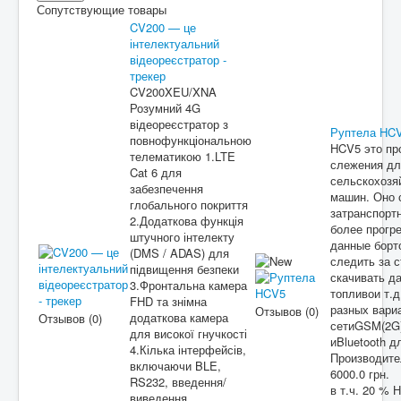
Сопутствующие товары
CV200 — це
інтелектуальний
відеореєстратор -
трекер
CV200XEU/XNA
Розумний 4G
відеореєстратор з
Руптела HC
повнофункціональною
HCV5 это пр
телематикою 1.LTE
слежения для
Cat 6 для
сельскохозя
забезпечення
машин. Оно 
глобального покриття
затранспор
2.Додаткова функція
более прогр
штучного інтелекту
данные борт
(DMS / ADAS) для
следить за 
підвищення безпеки
скачивать д
3.Фронтальна камера
топливои т.д
FHD та знімна
разных вари
Отзывов (0)
додаткова камера
Отзывов (0)
сетиGSM(2G)
для високої гнучкості
иBluetooth д
4.Кілька інтерфейсів,
Производит
включаючи BLE,
6000.0 грн.
RS232, введення/
в т.ч. 20 % 
виведення