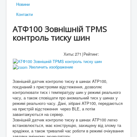
Новини
Контакти
АТФ100 Зовнішній TPMS
контроль тиску шин
Хиты:
271
|
Рейтинг:
Увеличить изображение
Зовнішній датчик контролю тиску в шинах ATP100,
поєднаний з пристроями відстеження, дозволяє
контролювати тиск і температуру шин у режимі реального
часу, а також сповіщати про аномальний тиск у шинах у
режимі реального часу. Дані, зібрані ATP100, передаються
на пристрій відстеження через BLE, а потім
завантажуються на сервер.
Зовнішній датчик контролю тиску в шинах ATP100 легко
встановлюється, має конструкцію, захищену від злому та
крадіжки, а також тривалий час роботи в режимі очікування
завдяки змінному акумулятору.