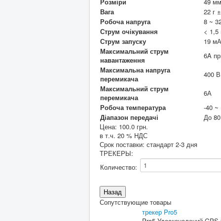
Розміри
49 мм
Вага
22 г ±
Робоча напруга
8 ~ 3
Струм очікування
< 1,5
Струм запуску
19 мА
Максимальний струм
6A пр
навантаження
Максимальна напруга
400 В
перемикача
Максимальний струм
6А
перемикача
Робоча температура
-40 ~
Діапазон передачі
До 80
Цена:
100.0 грн.
в т.ч. 20 % НДС
Срок поставки: стандарт 2-3 дня
ТРЕКЕРЫ
:
Количество:
Сопутствующие товары
трекер Pro5
Pro5 Удосконалений GPS-т