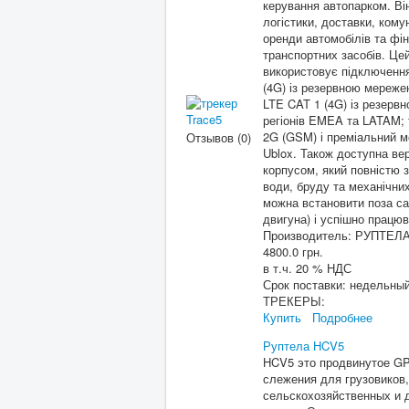
керування автопарком. Ві
логістики, доставки, кому
оренди автомобілів та фі
транспортних засобів. Ц
використовує підключення
(4G) із резервною мереж
LTE CAT 1 (4G) із резер
регіонів EMEA та LATAM;
2G (GSM) і преміальний 
Отзывов (0)
Ublox. Також доступна вер
корпусом, який повністю 
води, бруду та механічних
можна встановити поза са
двигуна) і успішно працюв
Производитель:
РУПТЕЛ
4800.0 грн.
в т.ч. 20 % НДС
Срок поставки:
недельны
ТРЕКЕРЫ:
Купить
Подробнее
Руптела HCV5
HCV5 это продвинутое GP
слежения для грузовиков,
сельскохозяйственных и 