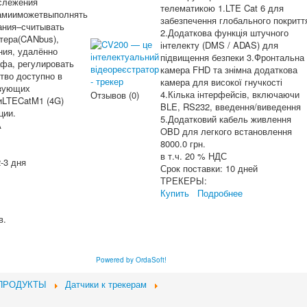
слежения
телематикою 1.LTE Cat 6 для
амииможетвыполнять
забезпечення глобального покритт
ания–считывать
2.Додаткова функція штучного
тера(CANbus),
інтелекту (DMS / ADAS) для
ния, удалённо
підвищення безпеки 3.Фронтальна
афа, регулировать
камера FHD та знімна додаткова
ство доступно в
камера для високої гнучкості
ьзующих
4.Кілька інтерфейсів, включаючи
Отзывов (0)
иLTECatM1 (4G)
BLE, RS232, введення/виведення
ции.
5.Додатковий кабель живлення
А
OBD для легкого встановлення
8000.0 грн.
в т.ч. 20 % НДС
-3 дня
Срок поставки:
10 дней
ТРЕКЕРЫ:
Купить
Подробнее
в.
Powered by OrdaSoft!
ПРОДУКТЫ
Датчики к трекерам