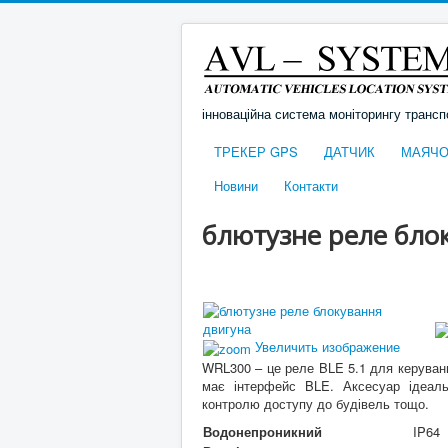
інноваційна система моніторингу трансп
ТРЕКЕР GPS
ДАТЧИК
МАЯЧО
Новини
Контакти
блютузне реле бло
Увеличить изображение
WRL300 – це реле BLE 5.1 ​​для керува
має інтерфейс BLE. Аксесуар ідеаль
контролю доступу до будівель тощо.
Водонепроникний
IP64