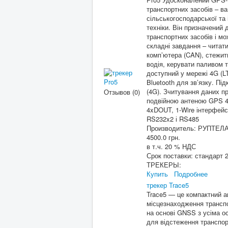
транспортних засобів – ва
сільськогосподарської та 
техніки. Він призначений 
транспортних засобів і м
складні завдання – читати
комп’ютера (CAN), стежит
водія, керувати паливом 
доступний у мережі 4G (L
Bluetooth для зв’язку. Пі
(4G). Зчитування даних п
Отзывов (0)
подвійною антеною GPS 4
4xDOUT, 1-Wire інтерфей
RS232x2 і RS485
Производитель:
РУПТЕЛ
4500.0 грн.
в т.ч. 20 % НДС
Срок поставки:
стандарт 2
ТРЕКЕРЫ:
Купить
Подробнее
трекер Trace5
Trace5 — це компактний а
місцезнаходження транспо
на основі GNSS з усіма 
для відстеження транспор