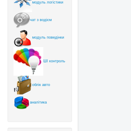
модуль логістики
чат з водієм
модуль поведінки
ШІ контроль
облік авто
аналітика