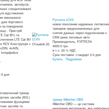
нтажівок, автобусів,
іншої спеціалізованої
для відстеження
оже виконувати
Руптела LCV5
 дані бортового
новое поколение надежных литовски
и за поведінкою
трекеров преднозначенных для
тощо . Пристрій
снятия данных через подключение к
TE Cat M1) та
CAN шине легковых авто
дключення LTE Cat M1
Производитель:
РУПТЕЛА
ро HCV Конструкція з
Отзывов (0)
4000.0 грн.
xDIN, 4xAIN,
в т.ч. 20 % НДС
с Інтерфейси
Срок поставки:
стандарт 2-3 дня
Купить
Подробнее
А
-3 дня
втоматичний трекер
ртних засобів (AVL)
трекер iWatcher OBD
основними функціями
iWatcher OBD — це система
тних засобів та
керування автопарком, яка забезпечу