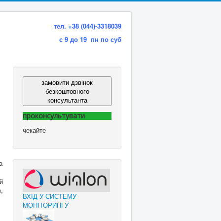
тел. +38 (044)-3318039
с 9 до 19 пн по суб
замовити дзвінок
безкоштовного
консультанта
проконсультувати
чекайте
й
,
ВХІД У СИСТЕМУ
МОНІТОРИНГУ