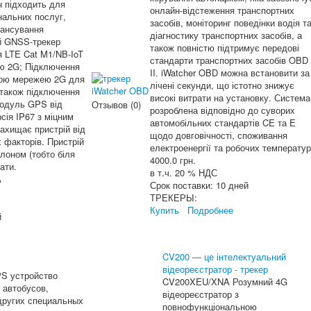
н підходить для
онлайн-відстеження транспортних
нальних послуг,
засобів, моніторинг поведінки водія т
нансування
діагностику транспортних засобів, а
ей GNSS-трекер
також повністю підтримує передові
 LTE Cat M1/NB-IoT
стандарти транспортних засобів OBD
ею 2G; Підключення
II. iWatcher OBD можна встановити за
вною мережею 2G для
лічені секунди, що істотно знижує
 також підключення
високі витрати на установку. Система
модуль GPS від
Отзывов (0)
розроблена відповідно до суворих
сія IP67 з міцним
автомобільних стандартів CE та E
захищає пристрій від
щодо довговічності, споживання
 факторів. Пристрій
електроенергії та робочих температур
лоном (тобто біля
4000.0 грн.
ати.
в т.ч. 20 % НДС
А
Срок поставки:
10 дней
ТРЕКЕРЫ:
Купить
Подробнее
й
CV200 — це інтелектуальний
відеореєстратор - трекер
S устройство
CV200XEU/XNA Розумний 4G
 автобусов,
відеореєстратор з
других специальных
повнофункціональною