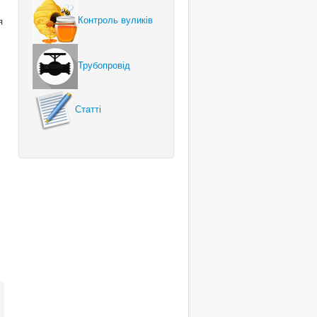
Контроль вуликів
я
Трубопровід
Статті