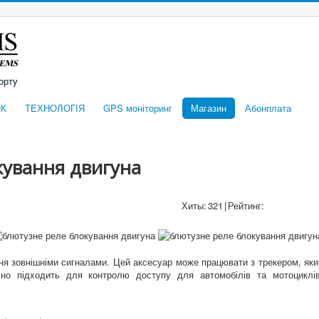
орту
К
ТЕХНОЛОГІЯ
GPS моніторинг
Магазин
Абонплата
кування двигуна
Хиты:
321
|
Рейтинг:
ння зовнішніми сигналами. Цей аксесуар може працювати з трекером, яки
но підходить для контролю доступу для автомобілів та мотоциклів