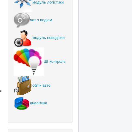
модуль логістики
чат з водієм
модуль поведінки
ШІ контроль
облік авто
ь
аналітика