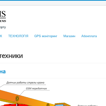
орту
К
ТЕХНОЛОГІЯ
GPS моніторинг
Магазин
Абонплата
техники
на