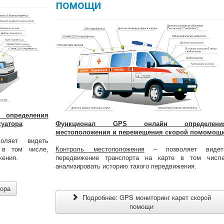
помощи
пределения
куатора
Функционал GPS онлайн определени
местоположения и перемещения скорой помомощ
ляет видеть
 в том числе,
Контроль местоположения
– позволяет видет
жения.
передвижение транспорта на карте в том числе
анализировать историю такого передвижения.
тора
Подробнее: GPS мониторинг карет скорой
помощи