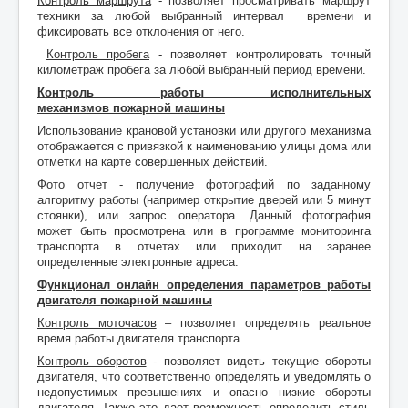
Контроль маршрута
- позволяет просматривать маршрут
техники за любой выбранный интервал времени и
фиксировать все отклонения от него.
Контроль пробега
- позволяет контролировать точный
километраж пробега за любой выбранный период времени.
Контроль работы исполнительных
механизмов пожарной машины
Использование крановой установки или другого механизма
отображается с привязкой к наименованию улицы дома или
отметки на карте совершенных действий.
Фото отчет - получение фотографий по заданному
алгоритму работы (например открытие дверей или 5 минут
стоянки), или запрос оператора. Данный фотография
может быть просмотрена или в программе мониторинга
транспорта в отчетах или приходит на заранее
определенные электронные адреса.
Функционал онлайн определения параметров работы
двигателя
пожарной машины
Контроль моточасов
– позволяет определять реальное
время работы двигателя транспорта.
Контроль оборотов
- позволяет видеть текущие обороты
двигателя, что соответственно определять и уведомлять о
недопустимых превышениях и опасно низкие обороты
двигателя. Также это дает возможность определить стиль