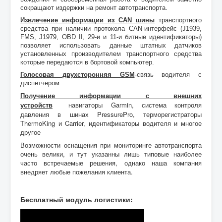
сокращают издержки на ремонт автотранспорта.
Извлечение информации из CAN шины
транспортного
средства при наличии
протокола CAN-интерфейс (J1939,
FMS, J1979, OBD II, 29-и и 11-и битные идентификаторы)
позволяет использовать данные штатных датчиков
установленных производителем транспортного средства
которые передаются в бортовой компьютер.
Голосовая двухсторонняя GSM
-связь водителя с
диспетчером
Получение информации с внешних
навигаторы Garmin, система контроля
устройств
давления в шинах PressurePro, терморегистраторы
ThermoKing и Carrier, идентификаторы водителя и многое
другое
Возможности оснащения при мониторинге автотранспорта
очень велики, и тут указанны лишь типовые наиболее
часто встречаемые решения, однако наша компания
внедряет любые пожелания клиента.
Бесплатный модуль логистики: