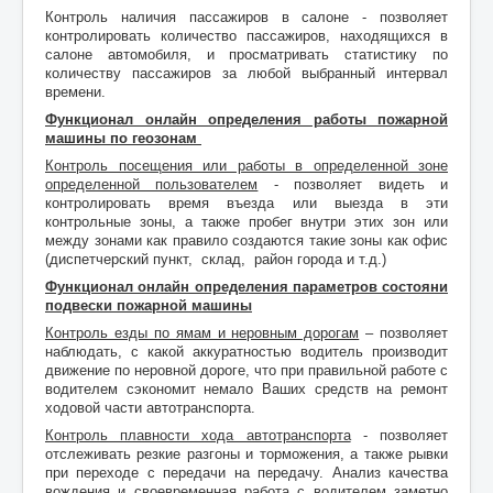
Контроль наличия пассажиров в салоне - позволяет
контролировать количество пассажиров, находящихся в
салоне автомобиля, и просматривать статистику по
количеству пассажиров за любой выбранный интервал
времени.
Функционал онлайн определения работы
пожарной
машины
по геозонам
Контроль посещения или работы в определенной зоне
определенной пользователем
- позволяет видеть и
контролировать время въезда или выезда в эти
контрольные зоны, а также пробег внутри этих зон или
между зонами как правило создаются такие зоны как офис
(диспетчерский пункт, склад, район города и т.д.)
Функционал онлайн определения параметров состояни
подвески пожарной машины
Контроль езды по ямам и неровным дорогам
– позволяет
наблюдать, с какой аккуратностью водитель производит
движение по неровной дороге, что при правильной работе с
водителем сэкономит немало Ваших средств на ремонт
ходовой части автотранспорта.
Контроль плавности хода автотранспорта
- позволяет
отслеживать резкие разгоны и торможения, а также рывки
при переходе с передачи на передачу. Анализ качества
вождения и своевременная работа с водителем заметно