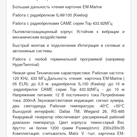
Большая дальность чтения карточек EM-Marine
Работа с радибрелком IL-99/100 (Keeloq)
Работа с радиобрелками CAME серии Top 433.92МГц
Пылевлагозащищенный корпус Устойчив к вибрации и
механическим воздействиям
Быстрый монтаж и подключение Интеграция в сетевые и
автономные системы
Работа с любой терминальной программой (например
HyperTerminal)
Низкая цена Технические характеристики: Рабочая частота:
125 KHz, 433 МГц Дальность чтения: -карточка ЕМ-Marine (
05 ELR)- до 0,5 м -радиобрелок IL-100 (Keeloq) -до 10 м
-радиобрелок CAME серии Top 433.92МГц - до 10 м
Напряжение питания: 12 В постоянного тока Потребление
тока: 200mA Звуковая/световая индикация: сигнал зумера,
два светодиода Рабочая температура: -40°С +50°С
Выходной интерфейс: Dallas TM, Wiegand 26, RS-485
Кварцевый генератор обеспечивает расширенный рабочий
диапазон температур. Цвет корпуса: темно-серый Вес
брутто: не более 1200 грамм Размер(mm): 230х230х35
Комплектация: считыватель Matix V -1шт. карточка ЕМ-