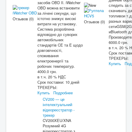
засобів OBD II. iWatcher
следить за 
OBD можна встановити
скачивать д
за лічені секунди, що
топливои т.д
істотно знижує високі
Отзывов (0)
разных вари
Отзывов (0)
витрати на установку.
сетиGSM(2G)
Система розроблена
иBluetooth д
відповідно до суворих
Производит
автомобільних
6000.0 грн.
стандартів CE та E щодо
в т.ч. 20 % 
довговічності,
Срок постав
споживання
ТРЕКЕРЫ:
електроенергії та
Купить
Под
робочих температур.
4000.0 грн.
в т.ч. 20 % НДС
Срок поставки:
10 дней
ТРЕКЕРЫ:
Купить
Подробнее
CV200 — це
інтелектуальний
відеореєстратор -
трекер
CV200XEU/XNA
Розумний 4G
відеореєстратор з