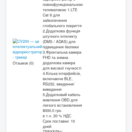
повнофункціональною
телематикою 1.LTE
Cat 6 для
забезпечення
глобального покриття
2.Додаткова функція
штучного інтелекту
(DMS / ADAS) для
підвищення безпеки
3.Фронтальна камера
FHD та знімна
додаткова камера
Отзывов (0)
для високої гнучкості
4.Кілька інтерфейсів,
включаючи BLE,
RS232, введення/
виведення
5.Додатковий кабель
живлення OBD для
легкого встановлення
8000.0 грн.
в т.ч. 20 % НДС
Срок поставки:
10
дней
ТРЕКЕРЫ: