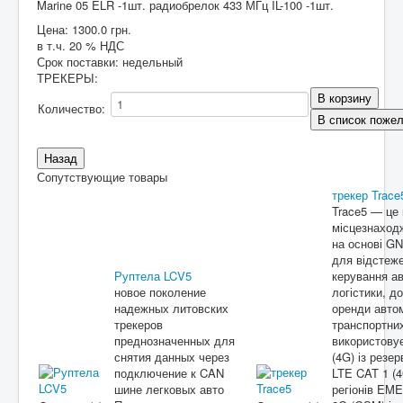
Marine 05 ELR -1шт. радиобрелок 433 МГц IL-100 -1шт.
Цена:
1300.0 грн.
в т.ч. 20 % НДС
Срок поставки: недельный
ТРЕКЕРЫ
:
Количество:
Сопутствующие товары
трекер Trace
Trace5 — це
місцезнаходж
на основі G
для відстеже
Руптела LCV5
керування ав
новое поколение
логістики, д
надежных литовских
оренди автом
трекеров
транспортни
преднозначенных для
використову
снятия данных через
(4G) із рез
подключение к CAN
LTE CAT 1 (
шине легковых авто
регіонів EM