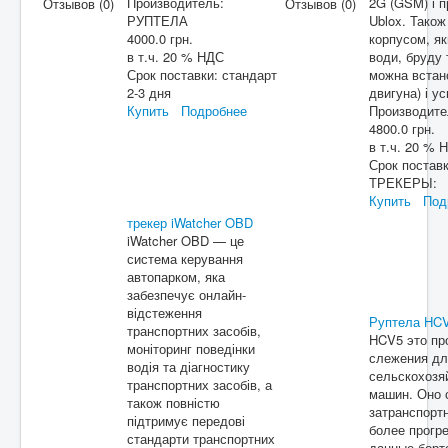
Производитель:
2G (GSM) і 
Отзывов (0)
Отзывов (0)
РУПТЕЛА
Ublox. Також
4000.0 грн.
корпусом, як
в т.ч. 20 % НДС
води, бруду 
Срок поставки:
стандарт
можна встано
2-3 дня
двигуна) і у
Купить
Подробнее
Производит
4800.0 грн.
в т.ч. 20 % 
Срок постав
ТРЕКЕРЫ:
Купить
Под
трекер iWatcher OBD
iWatcher OBD — це
система керування
автопарком, яка
забезпечує онлайн-
відстеження
Руптела HC
транспортних засобів,
HCV5 это пр
моніторинг поведінки
слежения для
водія та діагностику
сельскохозя
транспортних засобів, а
машин. Оно 
також повністю
затранспор
підтримує передові
более прогр
стандарти транспортних
данные борт